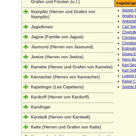
Grafen und Fürsten zu I.)
Angehörige
Adolph 
Itzenplitz (Herren und Grafen von
Amalie 
Itzenplitz)
Antoinet
Jagiellonen
Carl Sie
Charlott
Jagow (Familie von Jagow)
Christi
Christo
Jasmund (Herren von Jasmund)
Erdmuth
Gisela 
Jeetze (Herren von Jeetze)
Hans Bo
Karl Geo
Kameke (Herren und Grafen von Kameke)
Karl Got
Ludwig 
Kannacher (Herren von Kannacher)
Rahel Ch
Kapetinger (Les Capétiens)
Sophie 
Kardorff (Herren von Kardorff)
Karolinger
Karstedt (Herren von Karstedt)
Katte (Herren und Grafen von Katte)