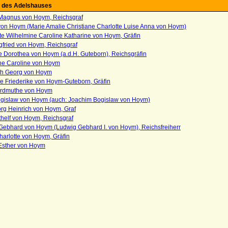
 des Adelshauses
Magnus von Hoym, Reichsgraf
von Hoym (Marie Amalie Christiane Charlotte Luise Anna von Hoym)
te Wilhelmine Caroline Katharine von Hoym, Gräfin
gfried von Hoym, Reichsgraf
e Dorothea von Hoym (a.d.H. Guteborn), Reichsgräfin
ane Caroline von Hoym
ph Georg von Hoym
e Friederike von Hoym-Guteborn, Gräfin
Erdmuthe von Hoym
gislaw von Hoym (auch: Joachim Bogislaw von Hoym)
rg Heinrich von Hoym, Graf
thelf von Hoym, Reichsgraf
Gebhard von Hoym (Ludwig Gebhard I. von Hoym), Reichsfreiherr
arlotte von Hoym, Gräfin
Esther von Hoym