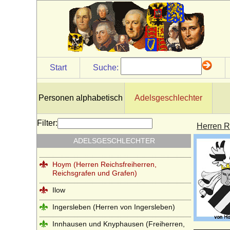
Hohenems (Herren und Grafen von
Hohenems)
Hohenzollern
Holstein (Adelsfamilie von Holstein)
Start
Suche:
Hompesch (Freiherren, Reichsgrafen und
preußische Grafen von Hompesch)
Horn (Herren von Horn), preuss. Briefadel
Personen alphabetisch
Adelsgeschlechter
1772
Horn (Herren von Horn), preuss. Briefadel
Filter:
Herren R
1865
ADELSGESCHLECHTER
Howard (House of Howard)
Hoym (Herren Reichsfreiherren,
Reichsgrafen und Grafen)
Ilow
Ingersleben (Herren von Ingersleben)
Innhausen und Knyphausen (Freiherren,