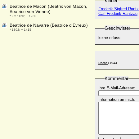
Kinder
Beatrice de Macon (Beatrix von Macon,
Frederik Sigfred Rantz
Beatrice von Vienne)
Carl Frederik Rantzau,
* um 1160; + 1230
Beatrice de Navarre (Beatrice d'Evreux)
Geschwister
* 1392; + 1415
keine erfasst
Beatrice de Provence (Beatrix von der
Provence)
* 1234; + 23.09.1267
Beatrice de Thiers-Chalon (Beatrix von
Thiers-Chalon)
Docnr:
11943
+ 07.04.1227
Beatrice d'Albon (Beatrix von Albon)
Kommentar
* 1161; + 16.12.1228
Ihre E-Mail-Adresse:
Beatrice d'Este (Beatrix von Este)
* 1210; + 1245
Information an mich:
Beatrice d'Este
+ 01.09.1334
Beatrice d'Este
+ 10.02.1339
Beatrice d'Este
* 29.06.1475; + 02.01.1497