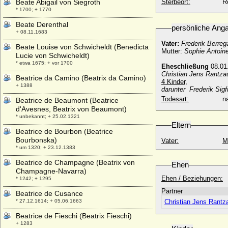
Beate Abigail von Siegroth
Sterbeort:
R
* 1700; + 1770
Beate Derenthal
persönliche Ang
+ 08.11.1683
Vater:
Frederik Berreg
Beate Louise von Schwicheldt (Benedicta
Mutter:
Sophie Antoin
Lucie von Schwicheldt)
* etwa 1675; + vor 1700
Eheschließung
08.01
Christian Jens Rantza
Beatrice da Camino (Beatrix da Camino)
4 Kinder,
+ 1388
darunter
Frederik Sig
Todesart:
na
Beatrice de Beaumont (Beatrice
d'Avesnes, Beatrix von Beaumont)
* unbekannt; + 25.02.1321
Eltern
Beatrice de Bourbon (Beatrice
Bourbonska)
Vater:
M
* um 1320; + 23.12.1383
Beatrice de Champagne (Beatrix von
Ehen
Champagne-Navarra)
Ehen / Beziehungen:
* 1242; + 1295
Partner
Beatrice de Cusance
* 27.12.1614; + 05.06.1663
Christian Jens Rantz
Beatrice de Fieschi (Beatrix Fieschi)
+ 1283