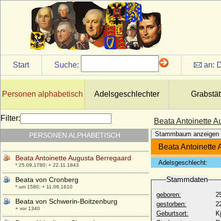
* 1514; + 30.01.1587
Bartholomäus von Windisch-Graetz,
Freiherr
* 03.01.1593; + 23.11.1633
Bathildis von Anhalt-Dessau
* 29.12.1837; + 10.02.1902
Start
Suche:
an:
D
Bathildis zu Schaumburg-Lippe
* 21.05.1873; + 06.04.1962
Bathildis zu Schaumburg-Lippe
Personen alphabetisch
Adelsgeschlechter
Grabstät
* 11.11.1903; + 29.06.1983
Baudouin I. von Belgien
Filter:
Beata Antoinette A
* 07.09.1930; + 31.07.1993
Stammbaum anzeigen
PERSONEN ALPHABETISCH
Bderrud (Biletrude) N
* 1025; + 1048 ?
Beata Antoinette
Beata Antoinette Augusta Berregaard
Adelsgeschlecht:
* 25.09.1780; + 22.11.1843
Stammdaten
Beata von Cronberg
* um 1580; + 11.06.1610
geboren:
2
Beata von Schwerin-Boitzenburg
gestorben:
2
+ vor 1340
Geburtsort:
K