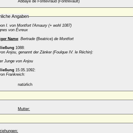
Abbaye de Fontevraud (Fontrevault)
nliche Angaben
on I. von Montfort l'Amaury (+ wohl 1087)
gnes von Évreux
diger Name
:
Bertrade
(Beatrice)
de Montfort
hließung
1088:
von Anjou, genannt der Zänker (Foulque IV. le Réchin):
der Junge von Anjou
hließung
15.05.1092:
 von Frankreich:
natürlich
Mutter:
ziehungen: