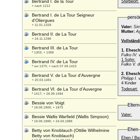
Bertrand I. de la Tour
Sterbeort:
+ nach 1212
Bertrand I. de La Tour Seigneur
persö
d'Oliergues
+ 11.01.1329
Vater:
Sim
Mutter:
A
Bertrand II. de La Tour
+ 24.11.1296
Vollstän
Bertrand III. de La Tour
1. Ehesc
* 1303; + 1368
Fulko IV. 
1 Sohn:
Bertrand IV. de La Tour
Fulko V. 
* vor 1375; + nach 07.09.1423
2. Ehesc
Bertrand V. de La Tour d'Auvergne
Philipp I.
+ 20.03.1461
4 Kinder
Bertrand VI. de La Tour d'Auvergne
Todesart:
* 1417; + 26.09.1494
Bessie von Voigt
Eltern
* 18.06.1906; + 1975
Vater:
Bessie Wallis Warfield (Wallis Simpson)
* 19.06.1896; + 24.04.1986
Ehen
Betty von Knoblauch (Ottilie Wilhelmine
Betty von Knoblauch)
Ehen / Be