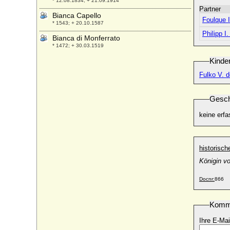
* 12.08.1834; + 21.09.1914
Partner
Bianca Capello
Foulque I
* 1543; + 20.10.1587
Philipp I
Bianca di Monferrato
* 1472; + 30.03.1519
Bianca Lancia die Jüngere
Kinde
* um 1210; + 1233 oder 1234
Fulko V. d
Bianca Maria Sforza
* 05.04.1472; + 31.12.1510
Gesch
Bianca Maria Visconti von Mailand
* 31.03.1425; + 28.10.1468
keine erfa
Bianca von Savoyen (Bianca di Savoia)
* 1336; + 31.12.1387
historisc
Bibiane von Oldenburg
* 24.06.1974;
Königin v
Bibiane von Promnitz
Docnr:
866
* 08.08.1649; + 19.08.1685
Birger Magnusson von Bjälbo (Birger II.
Komm
Magnusson Folkung, Birger Jarl)
* um 1210; + 21.10.1266
Ihre E-Mai
Birgitta von Schweden