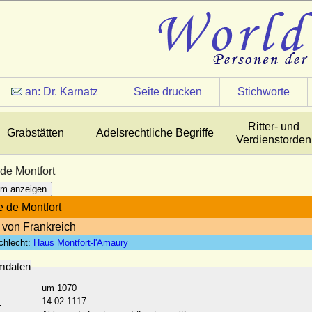
an:
Dr. Karnatz
Seite drucken
Stichworte
Ritter- und
Grabstätten
Adelsrechtliche Begriffe
Verdienstorden
de Montfort
m anzeigen
e de Montfort
 von Frankreich
chlecht:
Haus Montfort-l'Amaury
mdaten
um 1070
:
14.02.1117