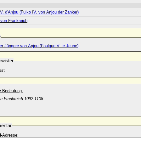
V. d'Anjou (Fulko IV. von Anjou der Zänker)
. von Frankreich
r
er Jüngere von Anjou (Foulque V. le Jeune)
wister
sst
he Bedeutung:
on Frankreich 1092-1108
entar
l-Adresse: