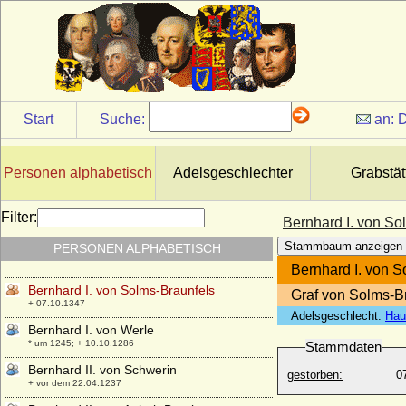
+ 1287
Bernhard I. von Bentheim
* 1330/1331; + 30.10.1421
Bernhard I. von Braunschweig-Lüneburg
* 1364; + 11.06.1434
Bernhard I. von der Schulenburg, Ritter
Start
Suche:
an:
D
* vor 1302; + nach 1341
Bernhard I. von Sachsen (Bernhard I.
Billung)
Personen alphabetisch
Adelsgeschlechter
Grabstät
* um 950; + 09.02.1011
Bernhard I. von Sachsen-Meiningen
Filter:
Bernhard I. von So
* 10.09.1649; + 27.04.1706
Stammbaum anzeigen
PERSONEN ALPHABETISCH
Bernhard I. von Schwerin
+ nach 1217
Bernhard I. von S
Bernhard I. von Solms-Braunfels
Graf von Solms-B
+ 07.10.1347
Adelsgeschlecht:
Hau
Bernhard I. von Werle
* um 1245; + 10.10.1286
Stammdaten
Bernhard II. von Schwerin
gestorben:
0
+ vor dem 22.04.1237