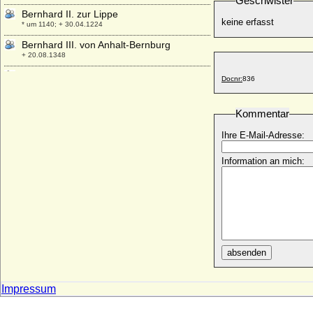
Geschwister
Bernhard II. zur Lippe
keine erfasst
* um 1140; + 30.04.1224
Bernhard III. von Anhalt-Bernburg
+ 20.08.1348
Bernhard III. von Baden-Baden
Docnr:
836
* 07.10.1474; + 29.06.1536
Bernhard III. von Moltzan
Kommentar
* um 1260; + vor 05.01.1324
Ihre E-Mail-Adresse:
Bernhard III. von Sachsen
* 1140; + 09.02.1212
Information an mich:
Bernhard III. von Sachsen-Meiningen
* 01.04.1851; + 16.01.1928
Bernhard III. von Solms-Braunfels
* 1468; + 03.03.1547
Bernhard III. zur Lippe
* 1194; + 1265
absenden
Bernhard IV. von Anhalt-Bernburg
+ nach 28.06.1354
Impressum
Bernhard IV. von der Schulenburg, Ritter
* vor 1352; + nach dem 25.02.1414