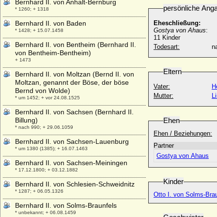
Bernhard II. von Anhalt-Bernburg
persönliche Ang
* 1260; + 1318
Bernhard II. von Baden
Eheschließung:
Gostya von Ahaus
:
* 1428; + 15.07.1458
11 Kinder
Bernhard II. von Bentheim (Bernhard II.
Todesart:
na
von Bentheim-Bentheim)
+ 1473
Eltern
Bernhard II. von Moltzan (Bernd II. von
Moltzan, genannt der Böse, der böse
Vater:
H
Bernd von Wolde)
Mutter:
L
* um 1452; + vor 24.08.1525
Bernhard II. von Sachsen (Bernhard II.
Billung)
Ehen
* nach 990; + 29.06.1059
Ehen / Beziehungen:
Bernhard II. von Sachsen-Lauenburg
Partner
* um 1380 (1385); + 16.07.1463
Gostya von Ahaus
Bernhard II. von Sachsen-Meiningen
* 17.12.1800; + 03.12.1882
Kinder
Bernhard II. von Schlesien-Schweidnitz
* 1287; + 06.05.1326
Otto I. von Solms-Bra
Bernhard II. von Solms-Braunfels
* unbekannt; + 06.08.1459