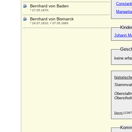
Constant
Bernhard von Baden
* 27.05.1970;
Margarita
Bernhard von Bismarck
* 24.07.1810; + 07.05.1893
Kinde
Bernhard von der Marwitz
Johann Ma
* 12.02.1824; + 31.03.1880
Bernhard von Italien
Gesch
* um 797; + 17.04.818
Bernhard von Jagow (Bernhard Erasmus
keine erfa
von Jagow)
* 02.04.1840; + 22.12.1916
Bernhard von Sachsen-Jena (Bernhard II.
historisc
von Sachsen-Jena)
Stammvater
* 14.10.1638; + 03.06.1678
Bernhard von Sachsen-Meiningen
Oberstallm
Obersthofm
(Bernhard IV.)
* 30.06.1901; + 04.10.1984
Bernhard von Sachsen-Weimar-Eisenach
Docnr:
12387
* 03.03.1917; + 23.03.1986
Bernhard Wilhelm von Waldow
Komm
* 12.08.1736; + 08.09.1802