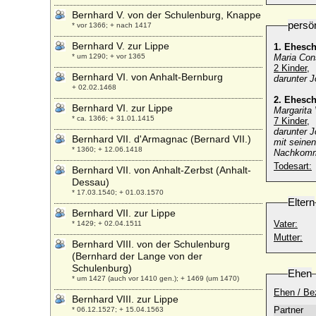
Bernhard V. von der Schulenburg, Knappe
persö
* vor 1366; + nach 1417
Bernhard V. zur Lippe
1. Ehesc
* um 1290; + vor 1365
Maria Con
2 Kinder,
Bernhard VI. von Anhalt-Bernburg
darunter 
+ 02.02.1468
2. Ehesc
Bernhard VI. zur Lippe
Margarita
* ca. 1366; + 31.01.1415
7 Kinder,
darunter 
Bernhard VII. d'Armagnac (Bernard VII.)
mit seine
* 1360; + 12.06.1418
Nachkomme
Todesart:
Bernhard VII. von Anhalt-Zerbst (Anhalt-
Dessau)
* 17.03.1540; + 01.03.1570
Eltern
Bernhard VII. zur Lippe
Vater:
* 1429; + 02.04.1511
Mutter:
Bernhard VIII. von der Schulenburg
(Bernhard der Lange von der
Schulenburg)
Ehen
* um 1427 (auch vor 1410 gen.); + 1469 (um 1470)
Ehen / Be
Bernhard VIII. zur Lippe
Partner
* 06.12.1527; + 15.04.1563