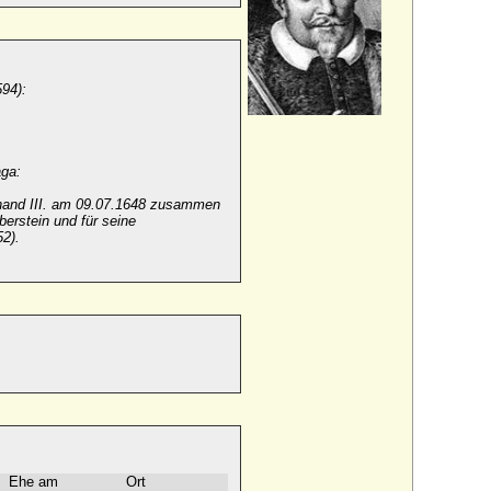
94):
aga:
inand III. am 09.07.1648 zusammen
erstein und für seine
2).
Ehe am
Ort