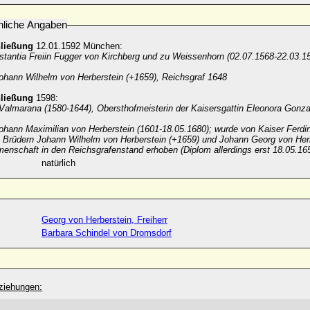
nliche Angaben
hließung
12.01.1592 München:
stantia Freiin Fugger von Kirchberg und zu Weissenhorn (02.07.1568-22.03.15
Johann Wilhelm von Herberstein (+1659), Reichsgraf 1648
hließung
1598:
 Valmarana (1580-1644),
Obersthofmeisterin der Kaisersgattin Eleonora Gonz
Johann Maximilian von Herberstein (1601-18.05.1680); wurde von Kaiser Ferd
n Brüdern Johann Wilhelm von Herberstein (+1659) und Johann Georg von Herb
nschaft in den Reichsgrafenstand erhoben (Diplom allerdings erst 18.05.165
natürlich
Georg von Herberstein, Freiherr
Barbara Schindel von Dromsdorf
ziehungen: