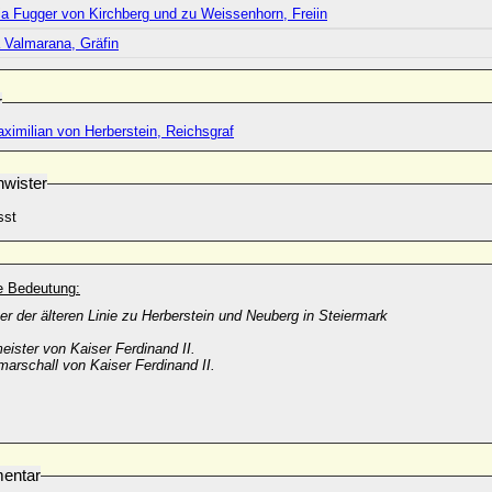
ia Fugger von Kirchberg und zu Weissenhorn, Freiin
 Valmarana, Gräfin
r
ximilian von Herberstein, Reichsgraf
wister
sst
he Bedeutung:
 der älteren Linie zu Herberstein und Neuberg in Steiermark
eister von Kaiser Ferdinand II.
arschall von Kaiser Ferdinand II.
entar