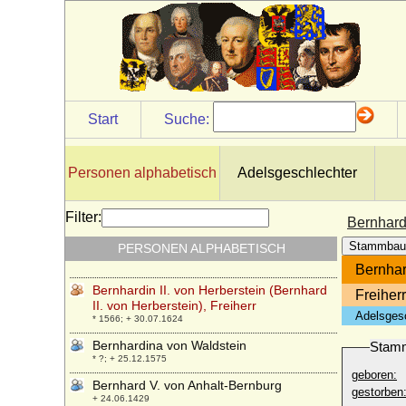
Bernhard IV. von Anhalt-Bernburg
+ nach 28.06.1354
Bernhard IV. von der Schulenburg, Ritter
* vor 1352; + nach dem 25.02.1414
Bernhard IV. zur Lippe
* um 1230; + 1275
Start
Suche:
Bernhard Ludolf von Bismarck (Ludolf von
Bismarck)
* 12.05.1876; + 14.07.1935
Personen alphabetisch
Adelsgeschlechter
Bernhard Otto von Hedemann
* 30.10.1763; + 10.01.1818
Filter:
Bernhardi
Bernhardin I. von Herberstein,
Stammbau
PERSONEN ALPHABETISCH
Reichsfreiherr
* um 1490; + 10.03.1554
Bernhard
Bernhardin II. von Herberstein (Bernhard
Freiher
II. von Herberstein), Freiherr
Adelsges
* 1566; + 30.07.1624
Bernhardina von Waldstein
Stam
* ?; + 25.12.1575
geboren:
Bernhard V. von Anhalt-Bernburg
gestorben
+ 24.06.1429