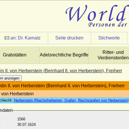
an:
Dr. Karnatz
Seite drucken
Stichworte
Ritter- und
Grabstätten
Adelsrechtliche Begriffe
Verdienstorden
n II. von Herberstein (Bernhard II. von Herberstein), Freiherr
m anzeigen
in II. von Herberstein (Bernhard II. von Herberstein), Freiherr
r von Herberstein
chlecht:
Herberstein (Reichsfreiherren, Grafen, Reichsgrafen von Herberstein)
mdaten
1566
:
30.07.1624