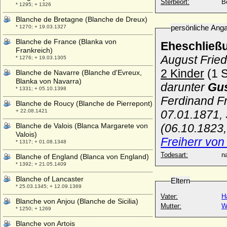
Sterbeort:
Be
* 1295; + 1326
Blanche de Bretagne (Blanche de Dreux)
persönliche Ang
* 1270; + 19.03.1327
Blanche de France (Blanka von
Eheschließ
Frankreich)
August Fried
* 1276; + 19.03.1305
2 Kinder
(1 S
Blanche de Navarre (Blanche d'Evreux,
Blanka von Navarra)
darunter
Gu
* 1331; + 05.10.1398
Ferdinand Fr
Blanche de Roucy (Blanche de Pierrepont)
+ 22.08.1421
07.01.1871, 
Blanche de Valois (Blanca Margarete von
(06.10.1823,
Valois)
Freiherr von
* 1317; + 01.08.1348
Todesart:
na
Blanche of England (Blanca von England)
* 1392; + 21.05.1409
Blanche of Lancaster
Eltern
* 25.03.1345; + 12.09.1369
Vater:
H
Blanche von Anjou (Blanche de Sicilia)
Mutter:
W
* 1250; + 1269
Blanche von Artois