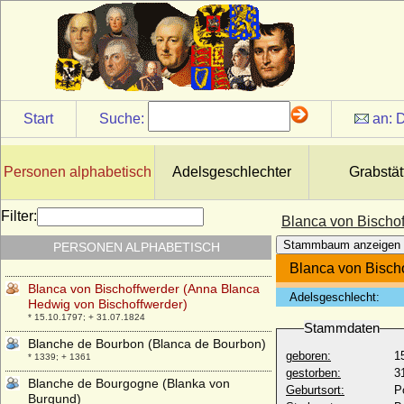
Blanca de Castilla (Blanka von Kastilien)
* 04.03.1188; + 27.11.1252
Blanca de Navarra (Blanche de Navarre,
Blanche de Champagne)
* vor dem 19.01.1225; + 11.08.1283
Blanca de Navarra (Blanka von Navarra)
* 1177; + 12.03.1229
Start
Suche:
an:
D
Blanca de Navarra (Blanka von Navarra)
* nach 1133; + 12.08.1156
Personen alphabetisch
Adelsgeschlechter
Grabstät
Blanca de Navarra (Blanca I. de Navarra,
Blanka von Navarra)
* 1386; + 01.04.1441
Filter:
Blanca von Bischo
Blanca Perez de Castilla (Branca de
Stammbaum anzeigen
PERSONEN ALPHABETISCH
Castela)
* um 1315; + 1375
Blanca von Bisch
Blanca von Bischoffwerder (Anna Blanca
Adelsgeschlecht:
Hedwig von Bischoffwerder)
* 15.10.1797; + 31.07.1824
Stammdaten
Blanche de Bourbon (Blanca de Bourbon)
geboren:
1
* 1339; + 1361
gestorben:
3
Blanche de Bourgogne (Blanka von
Geburtsort:
P
Burgund)