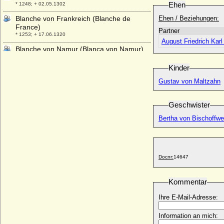
Ehen
* 1248; + 02.05.1302
Blanche von Frankreich (Blanche de
Ehen / Beziehungen:
France)
Partner
* 1253; + 17.06.1320
August Friedrich Kar
Blanche von Namur (Blanca von Namur)
* um 1320; + 1363
Kinder
Blanka von Wildenbruch (Blanche von
Wildenbruch)
Gustav von Maltzahn
* 22.08.1804; + 20.04.1887
Bodo von Schlieben
Geschwister
* 09.02.1638; + 19.03.1676
Bertha von Bischoffwe
Bogdana Lukomska
* um 1472; + unbekannt
Bogislav Ernst von Bonin, Generalleutnant
* 1727; + 27.07.1797
Docnr:
14647
Bogislav Helmut von Maltzahn, Freiherr
* 15.04.1724; + 16.10.1800
Kommentar
Bogislaw (XI.) von Pommern-Wolgast
Ihre E-Mail-Adresse:
* 21.03.1514; + unbekannt
Bogislaw Bodo von Flemming, Reichsgraf
Information an mich:
* 24.04.1671; + 14.10.1732