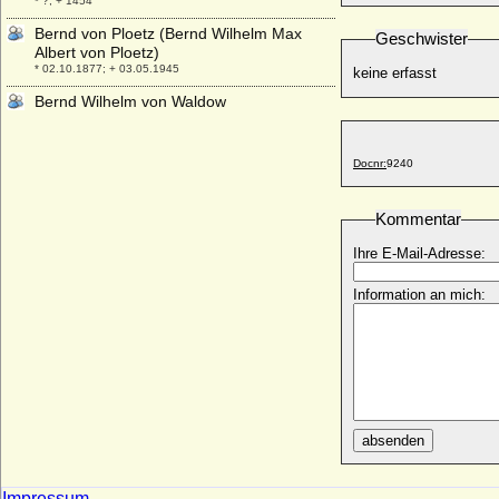
* ?; + 1454
Bernd von Ploetz (Bernd Wilhelm Max
Geschwister
Albert von Ploetz)
* 02.10.1877; + 03.05.1945
keine erfasst
Bernd Wilhelm von Waldow
* 19.01.1678; + 16.02.1737
Bernhard der Ältere von Rohr (Bernhard
Docnr:
9240
der Alte von Rohr)
* vor 1413; + nach 1466
Bernhard Eduard Adolf von Brauchitsch,
Kommentar
General
Ihre E-Mail-Adresse:
* 12.10.1833; + 07.05.1910
Bernhard Ernst Moritz von Prittwitz und
Information an mich:
Gaffron
* 04.07.1828; + 22.02.1897
Bernhard Finck von Finckenstein
(Bernhard Gustav Wilhelm Konrad Finck v.
Finckenstein), Reichsgraf
* 26.12.1863; + 06.09.1945
Bernhard Friedrich Asche Wolf von der
absenden
Asseburg, Graf
* 19.03.1831; + 13.11.1869
Impressum