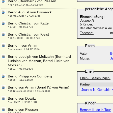
Bernd (Bernhard) von Plessen
* ?; + 18.03.1435/14.10.1435
persönliche Ang
Bernd August von Bismarck
* 16.06.1725; + 27.06.1758
Eheschließung:
Jeanne N:
Bernd Christian von Katte
5 Kinder,
* 1700; + 05.08.1778
darunter Bernard II de
Todesart:
na
Bernd Christian von Kleist
* 11.11.1860; + 30.06.1749
Bernd I. von Arnim
Eltern
* unbekannt; + 04.12.1534
Vater:
B
Bernd Ludolph von Moltzahn (Bernhard
Mutter:
J
Ludolph von Moltzan, Bernd Lütke von
Moltzan)
* 1591; + 08.07.1639
Ehen
Bernd Philipp von Cornberg
Ehen / Beziehungen:
* 1586; + 11.01.1630
Partner
Bernd von Arnim (Bernd IV. von Arnim)
Jeanne N, Gemahlin v
* 1542 (v.26.03.1550); + 10.06.1611
Bernd von Dewitz
* um 1532; + 02.01.1584
Kinder
Bernd von Plessen
Bernard II. de la Tour