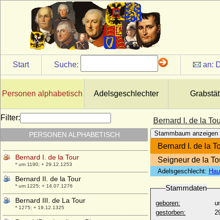
Berengaria de Navarra (Berenguela von
Navarra)
* 1170; + 23.12.1230
Berengaria von Portugal
* 1194; + 1221
Berenguela de Leon
Start
Suche:
an:
D
* 1204; + 12.04.1237
Berent Bentinck (Bernhard Bentinck),
Freiherr
Personen alphabetisch
Adelsgeschlechter
Grabstät
* 13.09.1597; + 29.07.1668
Bernabo Visconti (Barnabas Visconti)
Filter:
Bernard I. de la To
* 1323; + 19.12.1385
Stammbaum anzeigen
PERSONEN ALPHABETISCH
Bernadetto de' Medici
+ nach 1576
Bernard I. de la T
Bernard I. de la Tour
Seigneur de la To
* um 1190; + 29.12.1253
Adelsgeschlecht:
Hau
Bernard II. de la Tour
* um 1225; + 14.07.1276
Stammdaten
Bernard III. de La Tour
geboren:
u
* 1275; + 19.12.1325
gestorben:
2