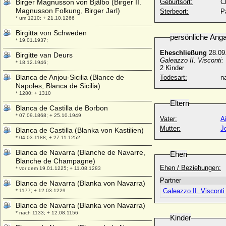
Birger Magnusson von Bjälbo (Birger II.
Geburtsort:
C
Magnusson Folkung, Birger Jarl)
Sterbeort:
P
* um 1210; + 21.10.1266
Birgitta von Schweden
persönliche Ang
* 19.01.1937;
Eheschließung
28.09.
Birgitte van Deurs
Galeazzo II. Visconti:
* 18.12.1946;
2 Kinder
Blanca de Anjou-Sicilia (Blance de
Todesart:
na
Napoles, Blanca de Sicilia)
* 1280; + 1310
Eltern
Blanca de Castilla de Borbon
* 07.09.1868; + 25.10.1949
Vater:
A
Mutter:
J
Blanca de Castilla (Blanka von Kastilien)
* 04.03.1188; + 27.11.1252
Blanca de Navarra (Blanche de Navarre,
Ehen
Blanche de Champagne)
Ehen / Beziehungen:
* vor dem 19.01.1225; + 11.08.1283
Partner
Blanca de Navarra (Blanka von Navarra)
Galeazzo II. Visconti
* 1177; + 12.03.1229
Blanca de Navarra (Blanka von Navarra)
* nach 1133; + 12.08.1156
Kinder