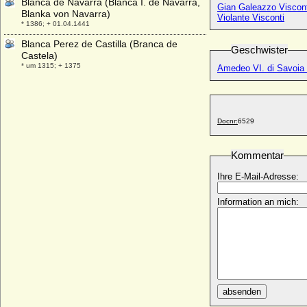
Blanca de Navarra (Blanca I. de Navarra,
Gian Galeazzo Viscont
Blanka von Navarra)
Violante Visconti
* 1386; + 01.04.1441
Blanca Perez de Castilla (Branca de
Geschwister
Castela)
* um 1315; + 1375
Amedeo VI. di Savoia 
Blanca von Bischoffwerder (Anna Blanca
Hedwig von Bischoffwerder)
* 15.10.1797; + 31.07.1824
Docnr:
6529
Blanche de Bourbon (Blanca de Bourbon)
* 1339; + 1361
Kommentar
Blanche de Bourgogne (Blanka von
Burgund)
Ihre E-Mail-Adresse:
* 1295; + 1326
Blanche de Bretagne (Blanche de Dreux)
Information an mich:
* 1270; + 19.03.1327
Blanche de France (Blanka von
Frankreich)
* 1276; + 19.03.1305
Blanche de Navarre (Blanche d'Evreux,
Blanka von Navarra)
absenden
* 1331; + 05.10.1398