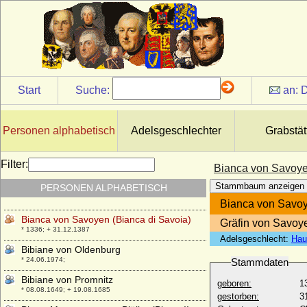
* 19.06.1896; + 24.04.1986
Betty von Knoblauch (Ottilie Wilhelmine
Betty von Knoblauch)
* 12.08.1834; + 21.09.1914
Bianca Capello
* 1543; + 20.10.1587
Start
Suche:
an:
D
Bianca di Monferrato
* 1472; + 30.03.1519
Bianca Lancia die Jüngere
Personen alphabetisch
Adelsgeschlechter
Grabstät
* um 1210; + 1233 oder 1234
Bianca Maria Sforza
Filter:
Bianca von Savoye
* 05.04.1472; + 31.12.1510
Stammbaum anzeigen
PERSONEN ALPHABETISCH
Bianca Maria Visconti von Mailand
* 31.03.1425; + 28.10.1468
Bianca von Savoy
Bianca von Savoyen (Bianca di Savoia)
Gräfin von Savoye
* 1336; + 31.12.1387
Adelsgeschlecht:
Hau
Bibiane von Oldenburg
* 24.06.1974;
Stammdaten
Bibiane von Promnitz
geboren:
1
* 08.08.1649; + 19.08.1685
gestorben:
3