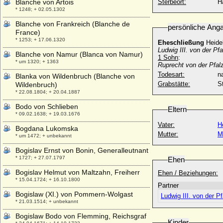
Blanche von Artois
Sterbeort:
H
* 1248; + 02.05.1302
Blanche von Frankreich (Blanche de
persönliche Ang
France)
* 1253; + 17.06.1320
Eheschließung
Heide
Ludwig III. von der Pfa
Blanche von Namur (Blanca von Namur)
1 Sohn
:
* um 1320; + 1363
Ruprecht von der Pfal
Todesart:
na
Blanka von Wildenbruch (Blanche von
Grabstätte:
S
Wildenbruch)
* 22.08.1804; + 20.04.1887
Bodo von Schlieben
Eltern
* 09.02.1638; + 19.03.1676
Vater:
H
Bogdana Lukomska
Mutter:
M
* um 1472; + unbekannt
Bogislav Ernst von Bonin, Generalleutnant
* 1727; + 27.07.1797
Ehen
Bogislav Helmut von Maltzahn, Freiherr
Ehen / Beziehungen:
* 15.04.1724; + 16.10.1800
Partner
Bogislaw (XI.) von Pommern-Wolgast
Ludwig III. von der Pf
* 21.03.1514; + unbekannt
Bogislaw Bodo von Flemming, Reichsgraf
Kinder