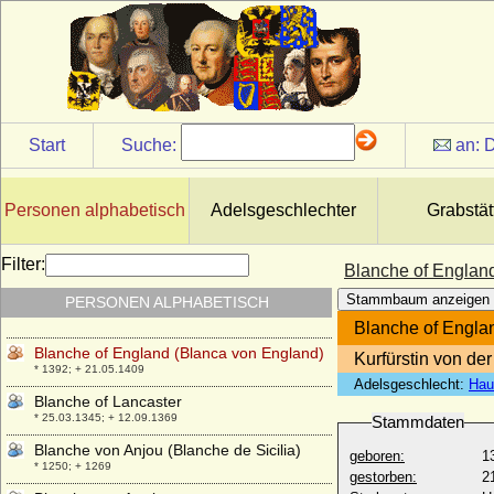
Burgund)
* 1295; + 1326
Blanche de Bretagne (Blanche de Dreux)
* 1270; + 19.03.1327
Blanche de France (Blanka von
Frankreich)
* 1276; + 19.03.1305
Start
Suche:
an:
D
Blanche de Navarre (Blanche d'Evreux,
Blanka von Navarra)
* 1331; + 05.10.1398
Personen alphabetisch
Adelsgeschlechter
Grabstät
Blanche de Roucy (Blanche de Pierrepont)
+ 22.08.1421
Filter:
Blanche of Englan
Blanche de Valois (Blanca Margarete von
Stammbaum anzeigen
PERSONEN ALPHABETISCH
Valois)
* 1317; + 01.08.1348
Blanche of Engla
Blanche of England (Blanca von England)
Kurfürstin von der
* 1392; + 21.05.1409
Adelsgeschlecht:
Hau
Blanche of Lancaster
* 25.03.1345; + 12.09.1369
Stammdaten
Blanche von Anjou (Blanche de Sicilia)
geboren:
1
* 1250; + 1269
gestorben:
2