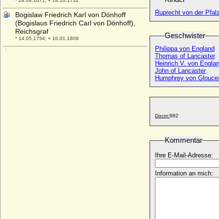
* 24.04.1671; + 14.10.1732
Ruprecht von der Pfal
Bogislaw Friedrich Karl von Dönhoff
(Bogislaus Friedrich Carl von Dönhoff),
Reichsgraf
Geschwister
* 14.05.1754; + 10.01.1809
Philippa von England
Bogislaw Friedrich von Dönhoff,
Thomas of Lancaster
Reichsgraf
Heinrich V. von Englan
* 06.12.1669; + 24.12.1742
John of Lancaster
Humphrey von Glouce
Bogislaw I. von Pommern
* 1130; + 18.03.1187
Bogislaw II. von Pommern-Wolgast
* 1178; + 23.01.1220
Docnr:
882
Bogislaw III. von Pommern-Schlawe
* unbekannt; + 1224
Kommentar
Bogislaw IV. von Pommern-Wolgast
* 1255; + 19.02.1309
Ihre E-Mail-Adresse:
Bogislaw IX. von Pommern-Stargard
Information an mich:
* 1407; + 07.12.1446
Bogislaw V. von Pommern-Stolp
* 1318; + 07.12.1373
Bogislaw VI. von Pommern-Wolgast
* 1350; + 07.03.1393