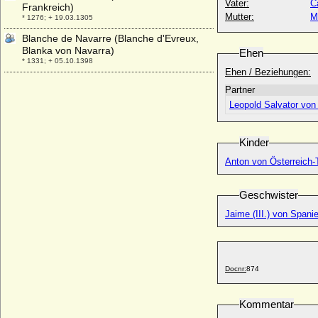
Vater:
C
Frankreich)
Mutter:
M
* 1276; + 19.03.1305
Blanche de Navarre (Blanche d'Evreux,
Blanka von Navarra)
Ehen
* 1331; + 05.10.1398
Ehen / Beziehungen:
Blanche de Roucy (Blanche de Pierrepont)
Partner
+ 22.08.1421
Leopold Salvator von
Blanche de Valois (Blanca Margarete von
Valois)
* 1317; + 01.08.1348
Kinder
Blanche of England (Blanca von England)
Anton von Österreich-
* 1392; + 21.05.1409
Blanche of Lancaster
Geschwister
* 25.03.1345; + 12.09.1369
Jaime (III.) von Spani
Blanche von Anjou (Blanche de Sicilia)
* 1250; + 1269
Blanche von Artois
* 1248; + 02.05.1302
Docnr:
874
Blanche von Frankreich (Blanche de
France)
Kommentar
* 1253; + 17.06.1320