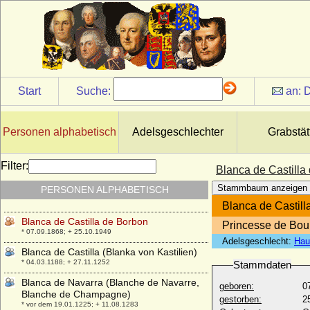
Bibiane von Oldenburg
* 24.06.1974;
Bibiane von Promnitz
* 08.08.1649; + 19.08.1685
Birger Magnusson von Bjälbo (Birger II.
Magnusson Folkung, Birger Jarl)
Start
Suche:
an:
D
* um 1210; + 21.10.1266
Birgitta von Schweden
* 19.01.1937;
Personen alphabetisch
Adelsgeschlechter
Grabstät
Birgitte van Deurs
* 18.12.1946;
Filter:
Blanca de Castilla
Blanca de Anjou-Sicilia (Blance de
Stammbaum anzeigen
PERSONEN ALPHABETISCH
Napoles, Blanca de Sicilia)
* 1280; + 1310
Blanca de Castill
Blanca de Castilla de Borbon
Princesse de Bou
* 07.09.1868; + 25.10.1949
Adelsgeschlecht:
Hau
Blanca de Castilla (Blanka von Kastilien)
* 04.03.1188; + 27.11.1252
Stammdaten
Blanca de Navarra (Blanche de Navarre,
geboren:
0
Blanche de Champagne)
gestorben:
2
* vor dem 19.01.1225; + 11.08.1283