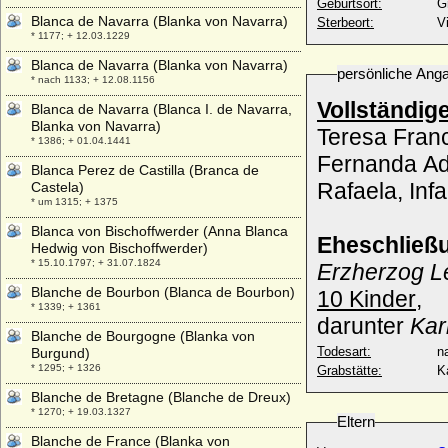
Geburtsort:
G
Blanca de Navarra (Blanka von Navarra)
Sterbeort:
V
* 1177; + 12.03.1229
Blanca de Navarra (Blanka von Navarra)
persönliche Ang
* nach 1133; + 12.08.1156
Vollständig
Blanca de Navarra (Blanca I. de Navarra,
Blanka von Navarra)
Teresa Franc
* 1386; + 01.04.1441
Fernanda Ade
Blanca Perez de Castilla (Branca de
Rafaela, Inf
Castela)
* um 1315; + 1375
Blanca von Bischoffwerder (Anna Blanca
Eheschließ
Hedwig von Bischoffwerder)
* 15.10.1797; + 31.07.1824
Erzherzog Le
Blanche de Bourbon (Blanca de Bourbon)
10 Kinder
,
* 1339; + 1361
darunter
Kar
Blanche de Bourgogne (Blanka von
Todesart:
na
Burgund)
* 1295; + 1326
Grabstätte:
K
Blanche de Bretagne (Blanche de Dreux)
* 1270; + 19.03.1327
Eltern
Blanche de France (Blanka von