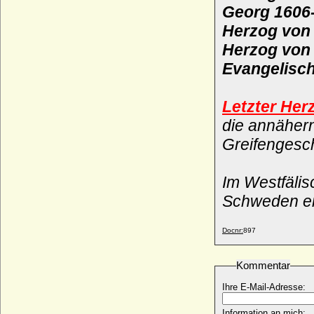
Georg 1606-
Bonacossa Borri
Herzog von
+ 15.01.1321
Herzog von
Bona Sforza
* 02.02.1494; + 19.11.1557
Evangelisc
Bonaventura von Rauch (Johann
Bonaventura von Rauch), Generalmajor
Letzter He
* 25.07.1740; + 09.02.1814
die annäher
Bona von Savoyen (Bona di Savoia)
* 10.08.1449; + 17.11.1503
Greifengesch
Bonifatius von Canossa (Bonifacio III di
Canossa)
* um 985; + 06.05.1052
Im Westfälis
Bonne d'Armagnac (Bona von Armagnac)
Schweden er
* 19.02.1399; + 1415
Bonne d'Artois (Bona von Artois)
Docnr:
897
* 1396; + 17.09.1425
Bonne de Berry
Kommentar
* 1362; + 30.12.1435
Ihre E-Mail-Adresse:
Bonne de Bourbon
* 1340; + 19.01.1402
Information an mich: