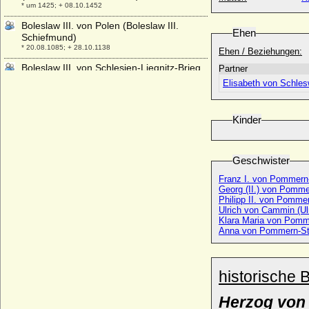
* um 1425; + 08.10.1452
Boleslaw III. von Polen (Boleslaw III.
Ehen
Schiefmund)
* 20.08.1085; + 28.10.1138
Ehen / Beziehungen:
Boleslaw III. von Schlesien-Liegnitz-Brieg
Partner
(Boleslaw III. der Freigiebige)
Elisabeth von Schles
* 23.03.1291; + 21.04.1352
Boleslaw V. von Polen (Boleslaw der
Kinder
Keusche, Boleslaw V Wstydliwy)
* 21.06.1226; + 07.12.1279
Boleslaw von Schlesien-Beuthen-Cosel
Geschwister
* 1330; + 1355
Franz I. von Pommern
Boleslaw VI. der Fromme von Großpolen-
Georg (II.) von Pomm
Kalisch
Philipp II. von Pommer
* nach 1221; + 07.04.1279 (14.04.1279)
Ulrich von Cammin (U
Klara Maria von Pom
Bolko I. von Schlesien-Schweidnitz
Anna von Pommern-Ste
(Boleslaw III. von Liegnitz)
* um 1253; + 09.11.1301
Bolko II. von Schlesien-Schweidnitz-Jauer
historische 
* 1308 (1312 ?); + 28.07.1368
Bolko III. von Schlesien-Münsterberg
Herzog von
* 1344 (1348); + 13.06.1410