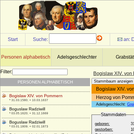
* 1407; + 07.12.1446
Bogislaw V. von Pommern-Stolp
* 1318; + 07.12.1373
Bogislaw VI. von Pommern-Wolgast
* 1350; + 07.03.1393
Bogislaw VII. von Pommern-Stettin
Start
Suche:
an:
D
* 1355; + 1404
Bogislaw VIII. von Pommern-Stargard
* 1364; + 11.02.1418
Personen alphabetisch
Adelsgeschlechter
Grabstät
Bogislaw X. von Pommern
* 03.06.1454; + 05.10.1523
Filter:
Bogislaw XIV. vo
Bogislaw XIII. von Pommern-Barth und
Stammbaum anzeigen
PERSONEN ALPHABETISCH
Pommern-Stettin
* 09.08.1544; + 07.03.1606
Bogislaw XIV. v
Bogislaw XIV. von Pommern
Herzog von Pomm
* 31.03.1580; + 10.03.1637
Adelsgeschlecht:
Gre
Boguslaw Radziwill
* 03.05.1620; + 31.12.1669
Stammdaten
Boguslaw Radziwill
geboren:
3
* 03.01.1809; + 02.01.1873
gestorben:
1