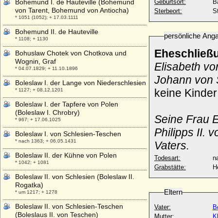
Bohemund I. de Hauteville (Bohemund
Geburtsort:
B
von Tarent, Bohemund von Antiocha)
Sterbeort:
St
* 1051 (1052); + 17.03.1111
Bohemund II. de Hauteville
persönliche Ang
* 1108; + 1130
Eheschließ
Bohuslaw Chotek von Chotkova und
Wognin, Graf
Elisabeth v
* 04.07.1829; + 11.10.1896
Johann von 
Boleslaw I. der Lange von Niederschlesien
keine Kinder
* 1127; + 08.12.1201
Boleslaw I. der Tapfere von Polen
(Boleslaw I. Chrobry)
Seine Frau E
* 967; + 17.06.1025
Philipps II.
Boleslaw I. von Schlesien-Teschen
* nach 1363; + 06.05.1431
Vaters.
Boleslaw II. der Kühne von Polen
Todesart:
na
* 1042; + 1081
Grabstätte:
H
Boleslaw II. von Schlesien (Boleslaw II.
Rogatka)
Eltern
* um 1217; + 1278
Boleslaw II. von Schlesien-Teschen
Vater:
B
(Boleslaus II. von Teschen)
Mutter:
K