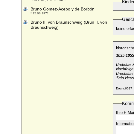
* um 1542; + 12.06.1623
Kinde
Bruno Gomez-Acebo y de Borbón
* 15.06.1971;
Gesch
Bruno II. von Braunschweig (Brun II. von
Braunschweig)
keine erfa
* 1024; + 26.06.1057
Bruno II. von Mansfeld-Vorderort-
Bornstedt
historisc
* 17.11.1545; + 14.04.1615
1035-105
Bruno III. von Mansfeld-Vorderort-
Bornstedt, Graf
Bretislav 
* 13.09.1576; + 06.09.1644
Nachfolge
Brestislav
Bruno von Braunschweig (Brun I. von
Sein Herz
Braunschweig)
* 960; + 1016
Docnr:
6017
Bruno von Egisheim-Dagsburg (Papst Leo
IX.)
Komm
* 21.06.1002; + 19.04.1054
Ihre E-Mai
Bruno von Hertzberg (Bruno Carl Adolf
Richard von Hertzberg)
* 23.07.1851; + 05.09.1906
Informatio
Bruno von Kärnten (Papst Gregor V.)