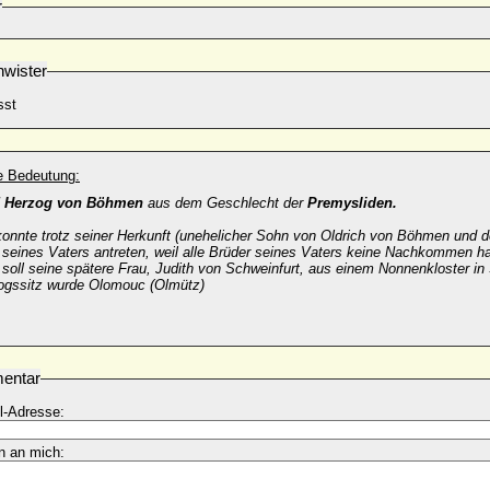
r
wister
sst
he Bedeutung:
5 Herzog von Böhmen
aus dem Geschlecht der
Premysliden.
konnte trotz seiner Herkunft (unehelicher Sohn von Oldrich von Böhmen und 
 seines Vaters antreten, weil alle Brüder seines Vaters keine Nachkommen ha
 soll seine spätere Frau, Judith von Schweinfurt, aus einem Nonnenkloster in
ogssitz wurde Olomouc (Olmütz)
entar
l-Adresse:
n an mich: