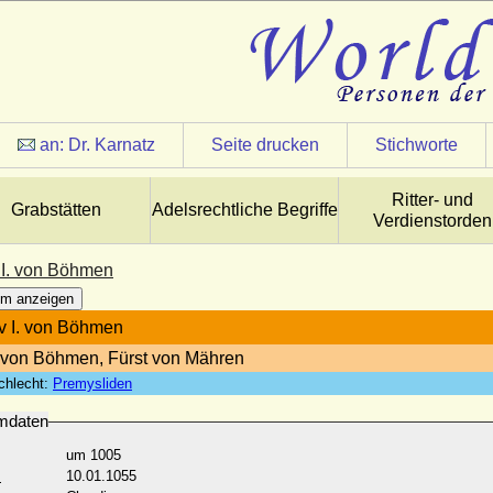
an:
Dr. Karnatz
Seite drucken
Stichworte
Ritter- und
Grabstätten
Adelsrechtliche Begriffe
Verdienstorden
v I. von Böhmen
m anzeigen
av I. von Böhmen
von Böhmen, Fürst von Mähren
chlecht:
Premysliden
mdaten
um 1005
:
10.01.1055