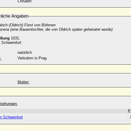
Chrudim
nliche Angaben
lrich (Oldrich) Fürst von Böhmen
zena (eine Bauerntochter, die von Oldrich später geheiratet wurde)
eßung
1031:
 Schweinfurt
:
natürlich
:
Veitsdom in Prag
Mutter:
ziehungen:
E
n Schweinfurt