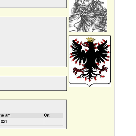
he am
Ort
1031