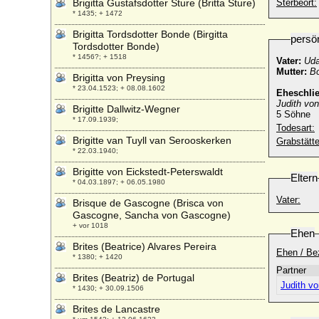
Brigitta Gustafsdotter Sture (Britta Sture)
Sterbeort:
* 1435; + 1472
Brigitta Tordsdotter Bonde (Birgitta
persö
Tordsdotter Bonde)
* 1456?; + 1518
Vater:
Uda
Mutter:
Bo
Brigitta von Preysing
* 23.04.1523; + 08.08.1602
Eheschli
Judith von
Brigitte Dallwitz-Wegner
5 Söhne
* 17.09.1939;
Todesart:
Brigitte van Tuyll van Serooskerken
Grabstätte
* 22.03.1940;
Brigitte von Eickstedt-Peterswaldt
Eltern
* 04.03.1897; + 06.05.1980
Vater:
Brisque de Gascogne (Brisca von
Gascogne, Sancha von Gascogne)
+ vor 1018
Ehen
Brites (Beatrice) Alvares Pereira
Ehen / Be
* 1380; + 1420
Partner
Brites (Beatriz) de Portugal
Judith vo
* 1430; + 30.09.1506
Brites de Lancastre