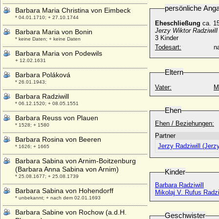
persönliche Ang
Barbara Maria Christina von Eimbeck
* 04.01.1710; + 27.10.1744
Eheschließung
ca. 1
Jerzy Wiktor Radziwill
Barbara Maria von Bonin
3 Kinder
* keine Daten; + keine Daten
Todesart:
na
Barbara Maria von Podewils
+ 12.02.1631
Eltern
Barbara Poláková
* 26.01.1943;
Vater:
M
Barbara Radziwill
* 06.12.1520; + 08.05.1551
Ehen
Barbara Reuss von Plauen
Ehen / Beziehungen:
* 1528; + 1580
Partner
Barbara Rosina von Beeren
Jerzy Radziwill (Jerz
* 1626; + 1665
Barbara Sabina von Arnim-Boitzenburg
(Barbara Anna Sabina von Arnim)
Kinder
* 25.08.1677; + 25.08.1739
Barbara Radziwill
Barbara Sabina von Hohendorff
Mikolaj V. Rufus Radzi
* unbekannt; + nach dem 02.01.1693
Barbara Sabine von Rochow (a.d.H.
Geschwister