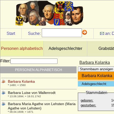
Barbara Gonzaga
* 11.12.1455; + 30.05.1503
Barbara Hedwig von Hindenburg
* 20.05.1673; + 25.03.1718
Barbara Hedwig von Kameke (a.d.H.
Hohenfelde)
Start
Suche:
an:
D
+ 18.01.1704
Barbara Helene von Zitzewitz
* 08.02.1745; + 22.05.1810
Personen alphabetisch
Adelsgeschlechter
Grabstät
Barbara Juliane Ilse Leopoldine von
Vangerow
Filter:
Barbara Kolanka
* 1778; + 26.04.1817
Stammbaum anzeigen
PERSONEN ALPHABETISCH
Barbara Katharina von Dewitz
* 07.09.1667; + 07.09.1742
Barbara Kolanka
Barbara Kolanka
Adelsgeschlecht:
* 1480; + 1560
Stammdaten
Barbara Luise von Wallenrodt
* 13.06.1694; + 18.01.1742
geboren:
1
Barbara Maria Agathe von Lehsten (Maria
gestorben:
1
Agathe von Lehsten)
* 08.04.1608; + 1671