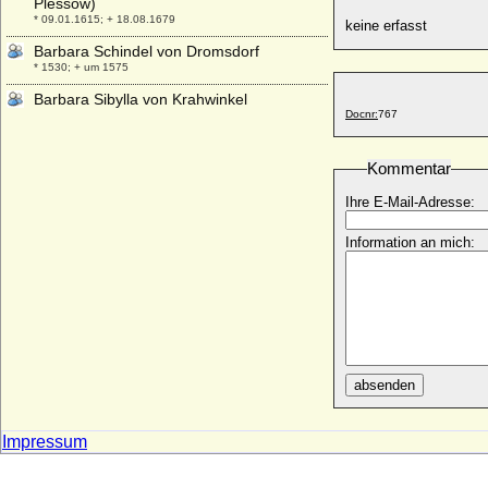
Plessow)
* 09.01.1615; + 18.08.1679
keine erfasst
Barbara Schindel von Dromsdorf
* 1530; + um 1575
Barbara Sibylla von Krahwinkel
Docnr:
767
* keine Daten; + keine Daten
Barbara Sophie von Brandenburg
* 16.11.1584; + 13.02.1636
Kommentar
Barbara von Abensberg
Ihre E-Mail-Adresse:
* 1398; + 02.11.1448
Barbara von Arnim
Information an mich:
* 1554; + 22.08.1607
Barbara von Auer (Barbara Anna von
Auer)
* keine Daten; + keine Daten
Barbara von Beerwald (Barbara von
Berwald)
absenden
* ?; + nach 1535
Barbara von Borcke (a.d.H. Falkenburg)
Impressum
* ?; + vor 16.01.1591
Barbara von Brandenburg-Ansbach
* 24.09.1495; + 23.09.1552