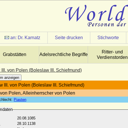
an:
Dr. Karnatz
Seite drucken
Stichworte
Ritter- und
Grabstätten
Adelsrechtliche Begriffe
Verdienstorden
III. von Polen (Boleslaw III. Schiefmund)
m anzeigen
w III. von Polen (Boleslaw III. Schiefmund)
von Polen, Alleinherrscher von Polen
chlecht:
Piasten
mdaten
20.08.1085
:
28.10.1138