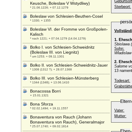
Geburtsort
Keusche, Boleslaw V Wstydliwy)
Sterbeort:
* 21.06.1226; + 07.12.1279
Boleslaw von Schlesien-Beuthen-Cosel
* 1330; + 1355
persö
Boleslaw VI. der Fromme von Großpolen-
Vollstän
Kalisch
* nach 1221; + 07.04.1279 (14.04.1279)
1. Ehesc
Sbislawa 
Bolko I. von Schlesien-Schweidnitz
Sohn:
(Boleslaw III. von Liegnitz)
Wladislaw 
* um 1253; + 09.11.1301
2. Ehesc
Bolko II. von Schlesien-Schweidnitz-Jauer
Salome vo
* 1308 (1312 ?); + 28.07.1368
13 namentl
Bolko III. von Schlesien-Münsterberg
Todesart:
* 1344 (1348); + 13.06.1410
Grabstätte
Bonacossa Borri
+ 15.01.1321
Eltern
Bona Sforza
* 02.02.1494; + 19.11.1557
Vater:
Mutter:
Bonaventura von Rauch (Johann
Bonaventura von Rauch), Generalmajor
* 25.07.1740; + 09.02.1814
Ehen