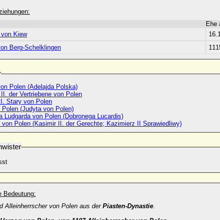
ziehungen:
Ehe
 von Kiew
16.
on Berg-Schelklingen
111
r
von Polen (Adelajda Polska)
II. der Vertriebene von Polen
I. Stary von Polen
 Polen (Judyta von Polen)
a Ludgarda von Polen (Dobronega Lucardis)
. von Polen (Kasimir II. der Gerechte; Kazimierz II Sprawiedliwy)
wister
sst
he Bedeutung:
d Alleinherrscher von Polen aus der
Piasten-Dynastie
.