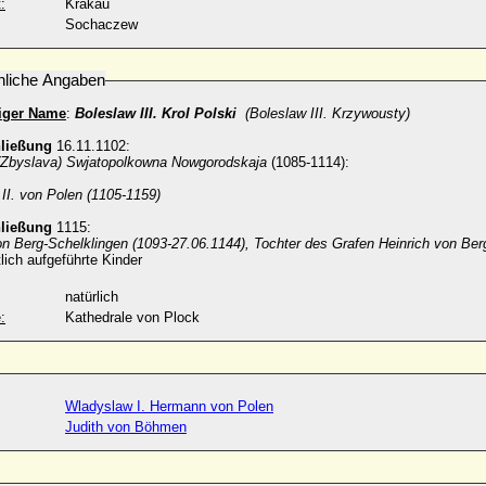
:
Krakau
Sochaczew
nliche Angaben
diger Name
:
Boleslaw III. Krol Polski
(Boleslaw III. Krzywousty)
hließung
16.11.1102:
(Zbyslava) Swjatopolkowna Nowgorodskaja
(1085-1114):
II. von Polen (1105-1159)
hließung
1115:
n Berg-Schelklingen (1093-27.06.1144), Tochter des Grafen Heinrich von Ber
ich aufgeführte Kinder
natürlich
:
Kathedrale von Plock
Wladyslaw I. Hermann von Polen
Judith von Böhmen