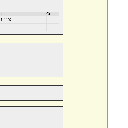
 am
Ort
11.1102
5