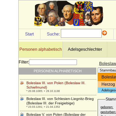
Boleslaw I. der Lange von Niederschlesien
* 1127; + 08.12.1201
Boleslaw I. der Tapfere von Polen
(Boleslaw I. Chrobry)
* 967; + 17.06.1025
Boleslaw I. von Schlesien-Teschen
* nach 1363; + 06.05.1431
Start
Suche:
Boleslaw II. der Kühne von Polen
* 1042; + 1081
Personen alphabetisch
Adelsgeschlechter
Boleslaw II. von Schlesien (Boleslaw II.
Rogatka)
* um 1217; + 1278
Filter:
Boleslaw 
Boleslaw II. von Schlesien-Teschen
Stammbau
PERSONEN ALPHABETISCH
(Boleslaus II. von Teschen)
* um 1425; + 08.10.1452
Bolesla
Boleslaw III. von Polen (Boleslaw III.
Herzog 
Schiefmund)
Adelsges
* 20.08.1085; + 28.10.1138
Boleslaw III. von Schlesien-Liegnitz-Brieg
Stam
(Boleslaw III. der Freigiebige)
geboren:
* 23.03.1291; + 21.04.1352
gestorben
Boleslaw V. von Polen (Boleslaw der