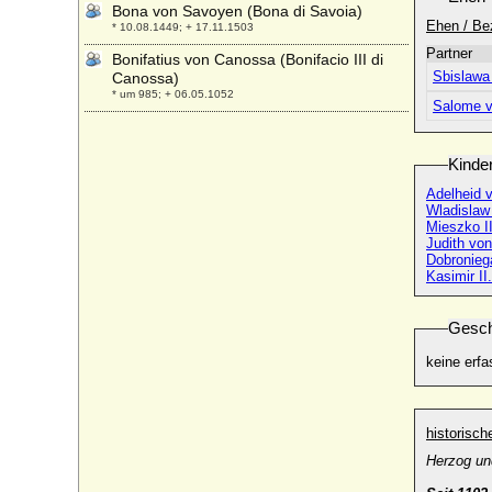
Bona von Savoyen (Bona di Savoia)
Ehen / Be
* 10.08.1449; + 17.11.1503
Partner
Bonifatius von Canossa (Bonifacio III di
Sbislawa
Canossa)
* um 985; + 06.05.1052
Salome v
Bonne d'Armagnac (Bona von Armagnac)
* 19.02.1399; + 1415
Kinde
Bonne d'Artois (Bona von Artois)
* 1396; + 17.09.1425
Adelheid 
Wladislaw 
Bonne de Berry
Mieszko II
* 1362; + 30.12.1435
Judith von
Dobronieg
Bonne de Bourbon
Kasimir II
* 1340; + 19.01.1402
Bonne de Luxembourg (Jutta von
Gesch
Böhmen-Luxemburg)
* 20.05.1315; + 11.09.1349
keine erfa
Boris Godunow (Boris Fjodorowitsch
Godunow)
* 1552; + 13.04.1605
historisc
Boris III. von Bulgarien
Herzog un
* 30.01.1894; + 28.08.1943