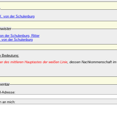
r
X. von der Schulenburg
wister
on der Schulenburg, Ritter
. von der Schulenburg
he Bedeutung:
r des mittleren Hauptastes der weißen Linie
, dessen Nachkommenschaft im 1
entar
l-Adresse:
n an mich: