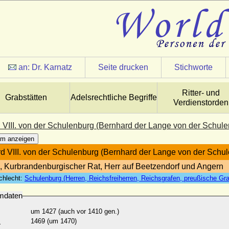
an:
Dr. Karnatz
Seite drucken
Stichworte
Ritter- und
Grabstätten
Adelsrechtliche Begriffe
Verdienstorden
 VIII. von der Schulenburg (Bernhard der Lange von der Schule
m anzeigen
d VIII. von der Schulenburg (Bernhard der Lange von der Schu
 Kurbrandenburgischer Rat, Herr auf Beetzendorf und Angern
chlecht:
Schulenburg (Herren, Reichsfreiherren, Reichsgrafen, preußische Gra
mdaten
um 1427 (auch vor 1410 gen.)
:
1469 (um 1470)