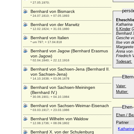
* 27.05.1970;
persö
Bernhard von Bismarck
* 24.07.1810; + 07.05.1893
Eheschli
Bernhard von der Marwitz
Katharina
6 Kinder
(
* 12.02.1824; + 31.03.1880
Bernhard 
Bernhard von Italien
Gesche
v
Ilse
von d
* um 797; + 17.04.818
Margaret
Bernhard von Jagow (Bernhard Erasmus
Anna
von 
von Jagow)
Friedrich V
* 02.04.1840; + 22.12.1916
Todesart:
Bernhard von Sachsen-Jena (Bernhard II.
von Sachsen-Jena)
Eltern
* 14.10.1638; + 03.06.1678
Vater:
Bernhard von Sachsen-Meiningen
Mutter:
(Bernhard IV.)
* 30.06.1901; + 04.10.1984
Bernhard von Sachsen-Weimar-Eisenach
Ehen
* 03.03.1917; + 23.03.1986
Ehen / Be
Bernhard Wilhelm von Waldow
Partner
* 12.08.1736; + 08.09.1802
Katharin
Bernhard X. von der Schulenburg