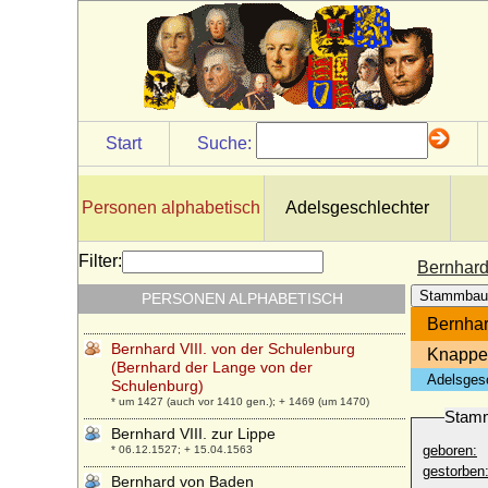
* vor 1366; + nach 1417
Bernhard V. zur Lippe
* um 1290; + vor 1365
Bernhard VI. von Anhalt-Bernburg
+ 02.02.1468
Bernhard VI. zur Lippe
Start
Suche:
* ca. 1366; + 31.01.1415
Bernhard VII. d'Armagnac (Bernard VII.)
* 1360; + 12.06.1418
Personen alphabetisch
Adelsgeschlechter
Bernhard VII. von Anhalt-Zerbst (Anhalt-
Dessau)
Filter:
Bernhard
* 17.03.1540; + 01.03.1570
Stammbau
PERSONEN ALPHABETISCH
Bernhard VII. zur Lippe
* 1429; + 02.04.1511
Bernhar
Bernhard VIII. von der Schulenburg
Knappe,
(Bernhard der Lange von der
Adelsges
Schulenburg)
* um 1427 (auch vor 1410 gen.); + 1469 (um 1470)
Stam
Bernhard VIII. zur Lippe
geboren:
* 06.12.1527; + 15.04.1563
gestorben
Bernhard von Baden