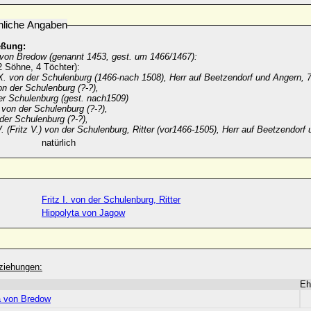
nliche Angaben
eßung:
 von Bredow (genannt 1453, gest. um 1466/1467):
2 Söhne, 4 Töchter):
X. von der Schulenburg (1466-nach 1508), Herr auf Beetzendorf und Angern, 7
on der Schulenburg (?-?),
er Schulenburg
(gest. nach1509)
e
von der Schulenburg (?-?),
der Schulenburg (?-?),
. (Fritz V.)
von der Schulenburg,
Ritter (vor1466-1505), Herr auf Beetzendorf
natürlich
Fritz I. von der Schulenburg, Ritter
Hippolyta von Jagow
ziehungen:
Eh
a von Bredow