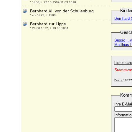
* 1466; + 22.10.1509/11.03.1510
Kinde
Bernhard XI. von der Schulenburg
* vor 1475; + 1500
Bernhard 
Bernhard zur Lippe
* 26.08.1872; + 19.06.1934
Gesch
Bernhard zur Lippe-Biesterfeld
Busso I. v
* 29.06.1911; + 01.12.2004
Matthias I
Bernhardine Alexandrine von Westerholt-
Lembeck, Gräfin
* 16.11.1695; + 13.06.1757
historisc
Bernhardine Friederike von Blücher
Stammvate
* 04.03.1786; + 14.03.1870
Bernhardine Rump
Docnr:
16477
* 28.05.1780; + 22.01.1849
Bernhardine von Kalben
Komm
* 28.06.1822; + 07.03.1900
Ihre E-Mai
Bernhardine von Kerssenbrock
* 16.12.1805; + 26.01.1834
Informatio
Bernhardine von Sass
+ 1806