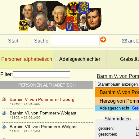
Barbara Zapolya
* 1495; + 02.10.1515
Barnim I. von Pommern, genannt der
Städtegründer
* 1217; + 13.11.1278
Barnim II. von Pommern
Start
Suche:
an:
D
* 1276; + 28.05.1295
Barnim III. von Pommern-Stettin (Barnim
III. der Große)
Personen alphabetisch
Adelsgeschlechter
Grabstät
* 1298; + 24.08.1368
Barnim IV. von Pommern-Wolgast
Filter:
Barnim V. von Pom
* 17.07.1325; + 22.08.1365
Stammbaum anzeigen
PERSONEN ALPHABETISCH
Barnim IX. von Pommern-Stettin
* 02.12.1501; + 02.11.1573
Barnim V. von P
Barnim V. von Pommern-Traburg
Herzog von Pomm
* 1369; + 16.05.1402
Adelsgeschlecht:
Gre
Barnim VI. von Pommern-Wolgast
* 1365; + 22.09.1405
Stammdaten
Barnim VII. von Pommern-Wolgast
geboren:
1
* 1403; + 21.07.1451
gestorben:
1