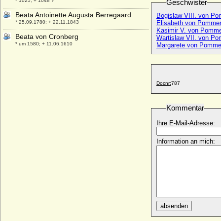
* 1025; + 1048 ?
Geschwister
Beata Antoinette Augusta Berregaard
Bogislaw VIII. von P
* 25.09.1780; + 22.11.1843
Elisabeth von Pommer
Kasimir V. von Pomme
Beata von Cronberg
Wartislaw VII. von P
* um 1580; + 11.06.1610
Margarete von Pomme
Beata von Schwerin-Boitzenburg
+ vor 1340
Beate Abigail von Siegroth
Docnr:
787
* 1700; + 1770
Beate Derenthal
Kommentar
+ 08.11.1683
Beate Louise von Schwicheldt (Benedicta
Ihre E-Mail-Adresse:
Lucie von Schwicheldt)
* etwa 1675; + vor 1700
Information an mich:
Beatrice da Camino (Beatrix da Camino)
+ 1388
Beatrice de Beaumont (Beatrice
d'Avesnes, Beatrix von Beaumont)
* unbekannt; + 25.02.1321
Beatrice de Bourbon (Beatrice
absenden
Bourbonska)
* um 1320; + 23.12.1383