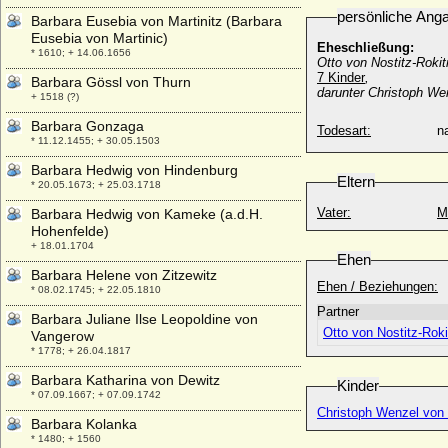
persönliche Ang
Barbara Eusebia von Martinitz (Barbara
Eusebia von Martinic)
Eheschließung:
* 1610; + 14.06.1656
Otto von Nostitz-Rokit
7 Kinder
,
Barbara Gössl von Thurn
darunter Christoph We
+ 1518 (?)
Barbara Gonzaga
Todesart:
na
* 11.12.1455; + 30.05.1503
Barbara Hedwig von Hindenburg
Eltern
* 20.05.1673; + 25.03.1718
Vater:
M
Barbara Hedwig von Kameke (a.d.H.
Hohenfelde)
+ 18.01.1704
Ehen
Barbara Helene von Zitzewitz
Ehen / Beziehungen:
* 08.02.1745; + 22.05.1810
Partner
Barbara Juliane Ilse Leopoldine von
Otto von Nostitz-Rokit
Vangerow
* 1778; + 26.04.1817
Barbara Katharina von Dewitz
Kinder
* 07.09.1667; + 07.09.1742
Christoph Wenzel von N
Barbara Kolanka
* 1480; + 1560