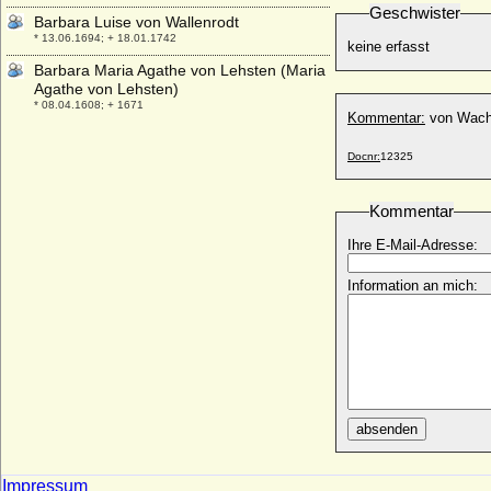
Geschwister
Barbara Luise von Wallenrodt
* 13.06.1694; + 18.01.1742
keine erfasst
Barbara Maria Agathe von Lehsten (Maria
Agathe von Lehsten)
* 08.04.1608; + 1671
Kommentar:
von Wacht
Barbara Maria Christina von Eimbeck
* 04.01.1710; + 27.10.1744
Docnr:
12325
Barbara Maria von Bonin
* keine Daten; + keine Daten
Kommentar
Barbara Maria von Podewils
Ihre E-Mail-Adresse:
+ 12.02.1631
Barbara Poláková
Information an mich:
* 26.01.1943;
Barbara Radziwill
* 06.12.1520; + 08.05.1551
Barbara Reuss von Plauen
* 1528; + 1580
Barbara Rosina von Beeren
absenden
* 1626; + 1665
Barbara Sabina von Arnim-Boitzenburg
Impressum