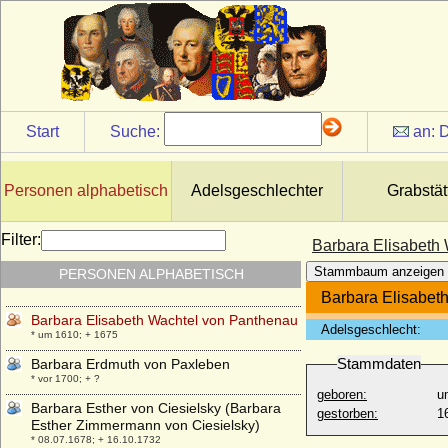
* 1679; + 16.03.1745
Barbara Dorothea von Gattenhofen
* 15.04.1635; + 16.10.1694
Barbara Eleonora Marie von und zu
Liechtenstein
* 09.07.1942;
Start
Suche:
an:
D
Barbara Eleonore von Hock, Freiin
* 14.02.1697; + 13.04.1753
Barbara Eleonore von Maltzahn
Personen alphabetisch
Adelsgeschlechter
Grabstät
* 11.06.1691; + 03.09.1774
Barbara Eleonore zu Solms-Baruth
Filter:
Barbara Elisabeth
* 30.10.1707; + 16.06.1744
Stammbaum anzeigen
PERSONEN ALPHABETISCH
Barbara Elisabeth von Studnitz
* 14.11.1680; + 18.12.1743
Barbara Elisabet
Barbara Elisabeth Wachtel von Panthenau
Adelsgeschlecht:
* um 1610; + 1675
Stammdaten
Barbara Erdmuth von Paxleben
* vor 1700; + ?
geboren:
u
Barbara Esther von Ciesielsky (Barbara
gestorben:
1
Esther Zimmermann von Ciesielsky)
* 08.07.1678; + 16.10.1732