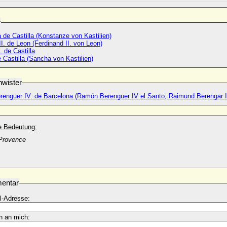
r
de Castilla (Konstanze von Kastilien)
I. de Leon (Ferdinand II. von Leon)
. de Castilla
Castilla (Sancha von Kastilien)
wister
enguer IV. de Barcelona (Ramón Berenguer IV el Santo, Raimund Berengar I
he Bedeutung:
 Provence
entar
l-Adresse:
n an mich: