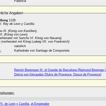
Palencia
nliche Angaben
eßung
1128:
I. Rey de Leon y Castilla:
o III. (König von Kastilien),
II. (König von Leon),
erheiratet mit Sancho VI. König von Navarra),
(verheiratet mit König Ludwig VII. von Frankreich)
natürlich
:
Kathedrale von Santiago de Compostela
Ramón Berenguer III. el Grande de Barcelona (Raimund Berengar II
Dulcia von Gévaudan (Dulce de Provenza, Douce de Provence)
ziehungen:
Alfonso VII. de León y Castilla, el Emperador