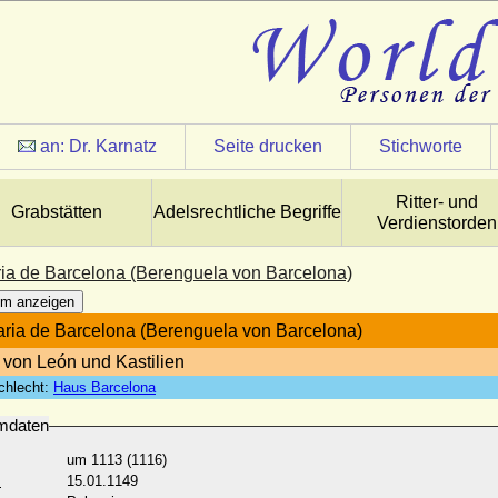
an:
Dr. Karnatz
Seite drucken
Stichworte
Ritter- und
Grabstätten
Adelsrechtliche Begriffe
Verdienstorden
ia de Barcelona (Berenguela von Barcelona)
m anzeigen
ria de Barcelona (Berenguela von Barcelona)
 von León und Kastilien
chlecht:
Haus Barcelona
mdaten
um 1113 (1116)
:
15.01.1149