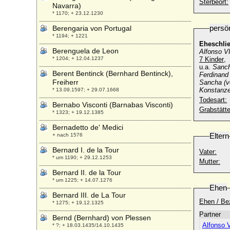
Sterbeort:
Navarra)
* 1170; + 23.12.1230
persö
Berengaria von Portugal
* 1194; + 1221
Eheschli
Berenguela de Leon
Alfonso VI
* 1204; + 12.04.1237
7 Kinder
,
u.a.
Sanch
Berent Bentinck (Bernhard Bentinck),
Ferdinand 
Freiherr
Sancha (v
Konstanze 
* 13.09.1597; + 29.07.1668
Todesart:
Bernabo Visconti (Barnabas Visconti)
Grabstätte
* 1323; + 19.12.1385
Bernadetto de' Medici
Eltern
+ nach 1576
Bernard I. de la Tour
Vater:
* um 1190; + 29.12.1253
Mutter:
Bernard II. de la Tour
* um 1225; + 14.07.1276
Ehen
Bernard III. de La Tour
Ehen / Be
* 1275; + 19.12.1325
Partner
Bernd (Bernhard) von Plessen
* ?; + 18.03.1435/14.10.1435