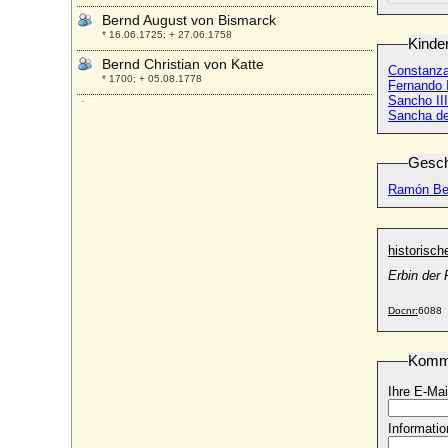
Bernd August von Bismarck
* 16.06.1725; + 27.06.1758
Kinde
Bernd Christian von Katte
Constanza 
* 1700; + 05.08.1778
Fernando I
Sancho III
Bernd Christian von Kleist
Sancha de 
* 11.11.1860; + 30.06.1749
Bernd I. von Arnim
Gesch
* unbekannt; + 04.12.1534
Ramón Ber
Bernd Ludolph von Moltzahn (Bernhard
Ludolph von Moltzan, Bernd Lütke von
Moltzan)
* 1591; + 08.07.1639
historisc
Bernd Philipp von Cornberg
Erbin der
* 1586; + 11.01.1630
Docnr:
6088
Bernd von Arnim (Bernd IV. von Arnim)
* 1542 (v.26.03.1550); + 10.06.1611
Komm
Bernd von Dewitz
* um 1532; + 02.01.1584
Ihre E-Mai
Bernd von Plessen
* ?; + 1454
Informatio