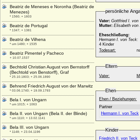
Beatriz de Meneses e Noronha (Beatriz de
persönliche Ang
Menezes)
* 1560; + 1603
Vater:
Gottfried I. vo
Beatriz de Portugal
Mutter:
Elisabeth von
* 1347; + 1381
Eheschließung:
Beatriz de Vilhena
Hermann I. von Teck:
4 Kinder
* um 1480; + 1535
Todesart:
na
Beatriz Pimentel y Pacheco
+ 10.07.1537
Eltern
Bechtold Christian August von Bernstorff
(Bechtold von Benstorff), Graf
Vater:
M
* 25.10.1803; + 25.06.1890
Behrend Friedrich August von der Marwitz
Ehen
* 03.06.1740; + 19.09.1793
Ehen / Beziehungen:
Bela I. von Ungarn
* um 1015; + 1063
Partner
Bela II. von Ungarn (Bela II. der Blinde)
Hermann I. von Teck
* um 1110; + 13.02.1141
Bela III. von Ungarn
Kinder
* 1148; + 23.04.1196
Friedrich II. von Teck