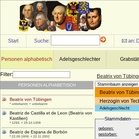
* 1130; + 30.03.1185
Beatrix von Rietberg
+ 1312/1325
Beatrix von Sachsen-Wittenberg
* um 1310; + nach 26.02.1345
Beatrix von Savoyen
Start
Suche:
an:
D
* 1223; + 1257
Beatrix von Schlesien-Glogau
* 1292; + 24.08.1322
Personen alphabetisch
Adelsgeschlechter
Grabstät
Beatrix von Schwaben (Beatrix von
Hohenstaufen)
Filter:
Beatrix von Tübin
* 1198; + 11.08.1212
Stammbaum anzeigen
PERSONEN ALPHABETISCH
Beatrix von Staufen
* 1193; + 07.05.1231
Beatrix von Tübi
Beatrix von Tübingen
Herzogin von Tec
* unbekannt; + unbekannt
Adelsgeschlecht:
Beatriz de Castilla et de Leon (Beatrix von
Kastilien)
Stammdaten
* 1293; + 25.10.1359
geboren:
u
Beatriz de Espana de Borbón
gestorben:
u
* 22.06.1909; + 22.11.2002