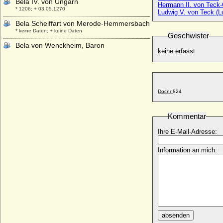
Bela IV. von Ungarn
Hermann II. von Teck-
* 1206; + 03.05.1270
Ludwig V. von Teck (
Bela Scheiffart von Merode-Hemmersbach
* keine Daten; + keine Daten
Geschwister
Bela von Wenckheim, Baron
keine erfasst
* 16.02.1811; + 07.07.1879
Benedikta Margarethe von Brockdorff
(Benedicte Marghrete von Brockdorff)
* 1678; + 07.06.1739
Docnr:
824
Benedikta von der Pfalz-Simmern
* 14.03.1652; + 12.08.1730
Kommentar
Benigna Rosina von Herberstein
* 17.04.1647; + 01.02.1713
Ihre E-Mail-Adresse:
Benigna von Promnitz
* 24.03.1648; + 09.11.1702
Information an mich:
Benigna von Starhemberg
* 1503 (1499 ?); + 1557
Benigna von Tannberg
* 1450; + 1503
Benigna von Trotta-Treyden (Benigna
Trotta von Treyden)
absenden
* 15.10.1703; + 05.11.1782