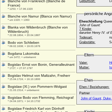
Blanche von Frankreich (Blanche de
Geburtsort:
L
France)
* 1253; + 17.06.1320
persönliche Ang
Blanche von Namur (Blanca von Namur)
* um 1320; + 1363
Eheschließung
Queen
John of Gaunt:
Blanka von Wildenbruch (Blanche von
7 Kinder
,
Wildenbruch)
darunter
Henry IV. of 
* 22.08.1804; + 20.04.1887
Todesart:
na
Grabstätte:
S
Bodo von Schlieben
* 09.02.1638; + 19.03.1676
Bogdana Lukomska
Eltern
* um 1472; + unbekannt
Vater:
H
Bogislav Ernst von Bonin, Generalleutnant
Mutter:
I
* 1727; + 27.07.1797
Bogislav Helmut von Maltzahn, Freiherr
* 15.04.1724; + 16.10.1800
Ehen
Bogislaw (XI.) von Pommern-Wolgast
Ehen / Beziehungen:
* 21.03.1514; + unbekannt
Partner
Bogislaw Bodo von Flemming, Reichsgraf
John of Gaunt, Duke 
* 24.04.1671; + 14.10.1732
Bogislaw Friedrich Karl von Dönhoff
Kinder