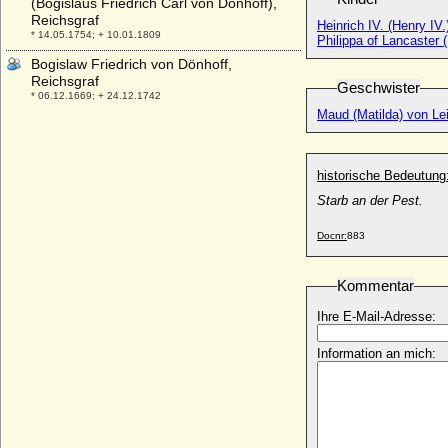
(Bogislaus Friedrich Carl von Dönhoff),
Reichsgraf
Heinrich IV. (Henry IV
* 14.05.1754; + 10.01.1809
Philippa of Lancaster (
Bogislaw Friedrich von Dönhoff,
Reichsgraf
Geschwister
* 06.12.1669; + 24.12.1742
Maud (Matilda) von Le
Bogislaw I. von Pommern
* 1130; + 18.03.1187
Bogislaw II. von Pommern-Wolgast
historische Bedeutung
* 1178; + 23.01.1220
Starb an der Pest.
Bogislaw III. von Pommern-Schlawe
* unbekannt; + 1224
Docnr:
883
Bogislaw IV. von Pommern-Wolgast
* 1255; + 19.02.1309
Kommentar
Bogislaw IX. von Pommern-Stargard
Ihre E-Mail-Adresse:
* 1407; + 07.12.1446
Bogislaw V. von Pommern-Stolp
Information an mich:
* 1318; + 07.12.1373
Bogislaw VI. von Pommern-Wolgast
* 1350; + 07.03.1393
Bogislaw VII. von Pommern-Stettin
* 1355; + 1404