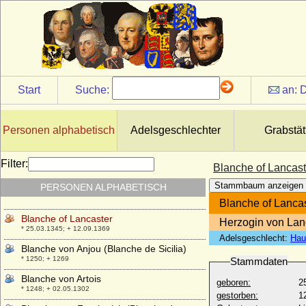
Blanche de Bretagne (Blanche de Dreux)
* 1270; + 19.03.1327
Blanche de France (Blanka von
Frankreich)
* 1276; + 19.03.1305
Blanche de Navarre (Blanche d'Evreux,
Blanka von Navarra)
Start
Suche:
an:
D
* 1331; + 05.10.1398
Blanche de Roucy (Blanche de Pierrepont)
+ 22.08.1421
Personen alphabetisch
Adelsgeschlechter
Grabstät
Blanche de Valois (Blanca Margarete von
Valois)
Filter:
Blanche of Lancast
* 1317; + 01.08.1348
Stammbaum anzeigen
PERSONEN ALPHABETISCH
Blanche of England (Blanca von England)
* 1392; + 21.05.1409
Blanche of Lanca
Blanche of Lancaster
Herzogin von Lan
* 25.03.1345; + 12.09.1369
Adelsgeschlecht:
Hau
Blanche von Anjou (Blanche de Sicilia)
* 1250; + 1269
Stammdaten
Blanche von Artois
geboren:
2
* 1248; + 02.05.1302
gestorben:
1