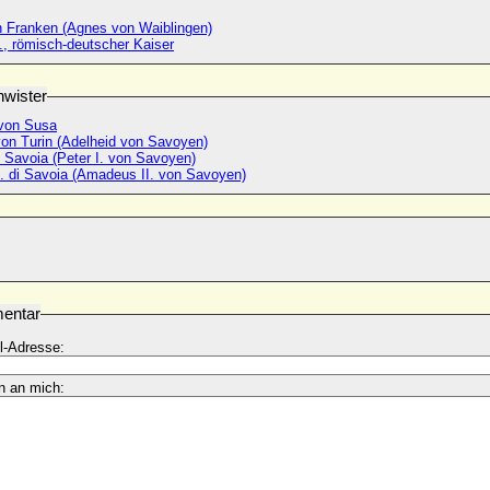
 Franken (Agnes von Waiblingen)
., römisch-deutscher Kaiser
wister
von Susa
von Turin (Adelheid von Savoyen)
di Savoia (Peter I. von Savoyen)
. di Savoia (Amadeus II. von Savoyen)
entar
l-Adresse:
n an mich: