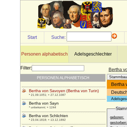
Bertha von Honlage
* um 1330 ?; + ?
Bertha von Hünerbein
* 20.03.1799; + 24.01.1859
Bertha von Kolowrat-Krakowsky
* 21.06.1890; + 29.01.1982
Start
Suche:
Bertha von Lothringen (Berthe de
Lorraine)
* unbekannt; + nach 1162
Personen alphabetisch
Adelsgeschlechter
Bertha von Morvois
* unbekannt; + unbekannt
Filter:
Bertha v
Bertha von Puttkamer (Marie Adelina
Stammbau
PERSONEN ALPHABETISCH
Bertha von Puttkamer), Freiin
* 18.07.1822; + 10.03.1899
Bertha 
Bertha von Savoyen (Bertha von Turin)
Deutsch
* 21.09.1051; + 27.12.1087
Adelsges
Bertha von Sayn
* unbekannt; + 1244
Stam
Bertha von Schlichten
geboren:
* 23.04.1818; + 13.12.1892
gestorben