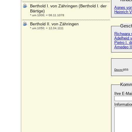
Berthold I. von Zähringen (Berthold I. der
Agnes von
Bärtige)
Heinrich V
* um 1000; + 06.11.1078
Berthold II. von Zähringen
Gesch
* um 1050; + 12.04.1111
Richwara 
Berthold III. im Breisgau (Bezelin von
Adelheid 
Villingen)
Pietro I. 
* um 985; + 15.07.1024
Amedeo II
Berthold III. von Zähringen
* um 1085; + 03.03.1122
Berthold IV. (VI.) von Andechs-Meranien
Docnr:
855
* um 1152; + 12.08.1204
Berthold IV. von Zähringen
Komm
* um 1125; + 08.12.1186
Berthold V. von Neuffen, Marstetten und
Ihre E-Mai
Graisbach
* 1304; + 1342
Informatio
Berthold V. von Zähringen (Berchthold V.)
* 1160; + 18.02.1218
Berthold von Baden
* 24.02.1906; + 27.10.1963