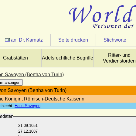
an:
Dr. Karnatz
Seite drucken
Stichworte
Ritter- und
Grabstätten
Adelsrechtliche Begriffe
Verdienstorden
on Savoyen (Bertha von Turin)
m anzeigen
von Savoyen (Bertha von Turin)
e Königin, Römisch-Deutsche Kaiserin
chlecht:
Haus Savoyen
mdaten
21.09.1051
:
27.12.1087