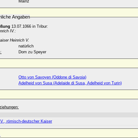
Mainz
nliche Angaben
eßung
13.07.1066 in Tribur:
nrich IV.:
aiser Heinrich V.
natürlich
:
Dom zu Speyer
Otto von Savoyen (Oddone di Savoia)
Adelheid von Susa (Adelaide di Susa, Adelheid von Turin)
ziehungen:
IV., römisch-deutscher Kaiser
r