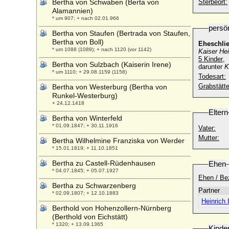
Bertha von Schwaben (Berta von
Sterbeort:
Alamannien)
* um 907; + nach 02.01.966
persö
Bertha von Staufen (Bertrada von Staufen,
Bertha von Boll)
Eheschli
* um 1088 (1089); + nach 1120 (vor 1142)
Kaiser Hei
5 Kinder
,
Bertha von Sulzbach (Kaiserin Irene)
darunter
K
* um 1110; + 29.08.1159 (1158)
Todesart:
Grabstätte
Bertha von Westerburg (Bertha von
Runkel-Westerburg)
+ 24.12.1418
Eltern
Bertha von Winterfeld
* 01.09.1847; + 30.11.1916
Vater:
Mutter:
Bertha Wilhelmine Franziska von Werder
* 15.01.1819; + 11.10.1851
Bertha zu Castell-Rüdenhausen
Ehen
* 04.07.1845; + 05.07.1927
Ehen / Be
Bertha zu Schwarzenberg
Partner
* 02.09.1807; + 12.10.1883
Heinrich 
Berthold von Hohenzollern-Nürnberg
(Berthold von Eichstätt)
* 1320; + 13.09.1365
Kinde