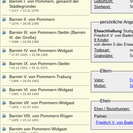
Barnim I. von Pommern, genannt der
Geburtsort:
S
Städtegründer
Sterbeort:
S
* 1217; + 13.11.1278
Barnim II. von Pommern
persönliche Ang
* 1276; + 28.05.1295
Eheschließung
Stutt
Barnim III. von Pommern-Stettin (Barnim
Friedrich V. von Baden
III. der Große)
8 Kinder
,
* 1298; + 24.08.1368
von denen 5 das Erwac
Todesart:
na
Barnim IV. von Pommern-Wolgast
* 17.07.1325; + 22.08.1365
Grabstätte:
S
Barnim IX. von Pommern-Stettin
* 02.12.1501; + 02.11.1573
Eltern
Barnim V. von Pommern-Traburg
Vater:
F
* 1369; + 16.05.1402
Mutter:
S
Barnim VI. von Pommern-Wolgast
* 1365; + 22.09.1405
Ehen
Barnim VII. von Pommern-Wolgast
* 1403; + 21.07.1451
Ehen / Beziehungen:
Barnim VIII. von Pommern-Rügen
Partner
* 1405; + 15.12.1451
Friedrich V. von Bad
Barnim von Pommern-Wolgast