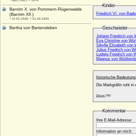
* nach 1465; + 1474
Kinder
Barnim X. von Pommern-Rügenwalde
Friedrich VI. von Bad
(Barnim XII.)
* 15.02.1549; + 01.09.1603
Bartha von Bartensleben
Geschwister
* 1514; + 30.01.1587
Johann Friedrich von 
Eva Christine von Wü
Bartholomäus von Windisch-Graetz,
Sibylle Elisabeth von
Freiherr
Julius Friedrich von W
* 03.01.1593; + 23.11.1633
Ludwig Friedrich von
Magnus von Württemb
Bathildis von Anhalt-Dessau
* 29.12.1837; + 10.02.1902
Bathildis zu Schaumburg-Lippe
historische Bedeutung
* 21.05.1873; + 06.04.1962
Die Markgräfin ruht in
Bathildis zu Schaumburg-Lippe
* 11.11.1903; + 29.06.1983
Docnr:
780
Baudouin I. von Belgien
* 07.09.1930; + 31.07.1993
Kommentar
Bderrud (Biletrude) N
* 1025; + 1048 ?
Ihre E-Mail-Adresse:
Beata Antoinette Augusta Berregaard
* 25.09.1780; + 22.11.1843
Information an mich: