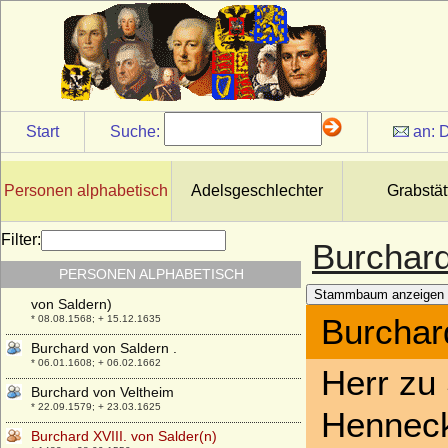
Burchard VI. von Querfurt (Burkhard VI.
von Querfurt, Burchard II. von Mansfeld)
+ 1255
Burchard VIII. von Mansfeld-Querfurt
+ 1392
Burchard von Avesnes
* um 1175; + 1244
Start
Suche:
an:
D
Burchard von der Decken
* 1694; + 1776
Personen alphabetisch
Adelsgeschlechter
Grabstät
Burchard von Preußen
* 08.01.1917; + 12.08.1988
Filter:
Burchard von Saldern
Burchard
* 23.04.1534; + 28.01.1595
PERSONEN ALPHABETISCH
Burchard von Saldern (auch Burckhard IX.
Stammbaum anzeigen
von Saldern)
Burchard
* 08.08.1568; + 15.12.1635
Burchard von Saldern .
* 06.01.1608; + 06.02.1662
Herr zu 
Burchard von Veltheim
* 22.09.1579; + 23.03.1625
Henneck
Burchard XVIII. von Salder(n)