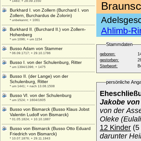
* 1483; + 28.09.1550
Brauns
Burkhard I. von Zollern (Burchard I. von
Zollern, Burchardus de Zolorin)
Adelsgesc
* unbekannt; + 1061
Ahlimb-Ri
Burkhard II. (Burchard II.) von Zollern-
Hohenberg
* um 1096; + um 1154
Stammdaten
Busso Adam von Stammer
* 06.09.1717; + 29.10.1786
geboren:
1
gestorben:
2
Busso I. von der Schulenburg, Ritter
Sterbeort:
B
* um 1394/1396; + 1475
Busso II. (der Lange) von der
Schulenburg, Ritter
persönliche Ang
* um 1441; + nach 13.08.1508
Eheschließ
Busso VI. von der Schulenburg
Jakobe von
* um 1524; + 1604/1605
von der Ass
Busso von Bismarck (Busso Klaus Jobst
Valentin Ludolf von Bismarck)
Oleke (Eula
* 01.05.1824; + 10.10.1887
12 Kinder
(5 
Busso von Bismarck (Busso Otto Eduard
Friedrich von Bismarck)
darunter Hei
* 10.07.1876; + 29.11.1943