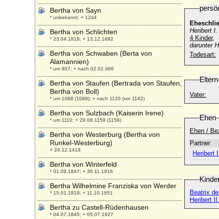
persö
Bertha von Sayn
* unbekannt; + 1244
Eheschli
Heribert I
Bertha von Schlichten
4 Kinder,
* 23.04.1818; + 13.12.1892
darunter H
Bertha von Schwaben (Berta von
Todesart:
Alamannien)
* um 907; + nach 02.01.966
Eltern
Bertha von Staufen (Bertrada von Staufen,
Bertha von Boll)
Vater:
* um 1088 (1089); + nach 1120 (vor 1142)
Bertha von Sulzbach (Kaiserin Irene)
Ehen
* um 1110; + 29.08.1159 (1158)
Ehen / Be
Bertha von Westerburg (Bertha von
Runkel-Westerburg)
Partner
+ 24.12.1418
Heribert 
Bertha von Winterfeld
* 01.09.1847; + 30.11.1916
Kinde
Bertha Wilhelmine Franziska von Werder
Beatrix d
* 15.01.1819; + 11.10.1851
Heribert I
Bertha zu Castell-Rüdenhausen
* 04.07.1845; + 05.07.1927