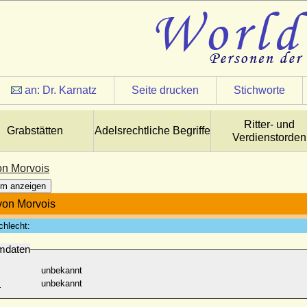
an:
Dr. Karnatz
Seite drucken
Stichworte
Ritter- und
Grabstätten
Adelsrechtliche Begriffe
Verdienstorden
on Morvois
m anzeigen
von Morvois
chlecht:
mdaten
unbekannt
:
unbekannt