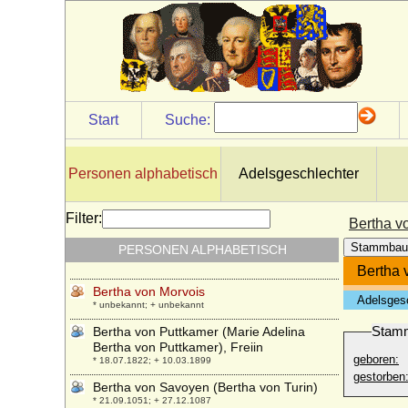
* 25.10.1874; + 19.02.1919
Bertha von Holland
* 1055; + 1094
Bertha von Holleben
* 16.11.1818; + 30.11.1904
Bertha von Honlage
Start
Suche:
* um 1330 ?; + ?
Bertha von Hünerbein
* 20.03.1799; + 24.01.1859
Personen alphabetisch
Adelsgeschlechter
Bertha von Kolowrat-Krakowsky
* 21.06.1890; + 29.01.1982
Filter:
Bertha v
Bertha von Lothringen (Berthe de
Stammbau
PERSONEN ALPHABETISCH
Lorraine)
* unbekannt; + nach 1162
Bertha 
Bertha von Morvois
Adelsges
* unbekannt; + unbekannt
Stam
Bertha von Puttkamer (Marie Adelina
Bertha von Puttkamer), Freiin
geboren:
* 18.07.1822; + 10.03.1899
gestorben
Bertha von Savoyen (Bertha von Turin)
* 21.09.1051; + 27.12.1087