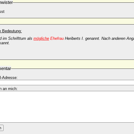
wister
sst
he Bedeutung:
d im Schrifttum als
mögliche
Ehefrau
Heriberts I. genannt. Nach anderen Ang
kannt.
entar
l-Adresse:
n an mich:
n