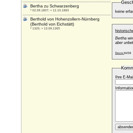
Gesch
Bertha zu Schwarzenberg
* 02.09.1807; + 12.10.1883
keine erfa
Berthold von Hohenzollern-Nürnberg
(Berthold von Eichstätt)
* 1320; + 13.09.1365
historisc
Berthold I. von Zähringen (Berthold I. der
Bertha wir
Bärtige)
aber unbe
* um 1000; + 06.11.1078
Docnr:
8458
Berthold II. von Zähringen
* um 1050; + 12.04.1111
Komm
Berthold III. im Breisgau (Bezelin von
Villingen)
Ihre E-Mai
* um 985; + 15.07.1024
Berthold III. von Zähringen
Informatio
* um 1085; + 03.03.1122
Berthold IV. (VI.) von Andechs-Meranien
* um 1152; + 12.08.1204
Berthold IV. von Zähringen
* um 1125; + 08.12.1186
Berthold V. von Neuffen, Marstetten und
absende
Graisbach