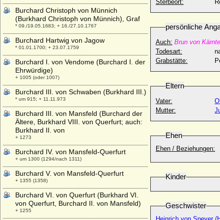
Sterbeort:
R
Burchard Christoph von Münnich
(Burkhard Christoph von Münnich), Graf
persönliche Ang
* 09./19.05.1683; + 16./27.10.1767
Burchard Hartwig von Jagow
Auch:
Brun von Kärnt
* 01.01.1700; + 23.07.1759
Todesart:
na
Grabstätte:
P
Burchard I. von Vendome (Burchard I. der
Ehrwürdige)
+ 1005 (oder 1007)
Eltern
Burchard III. von Schwaben (Burkhard III.)
* um 915; + 11.11.973
Vater:
O
Mutter:
J
Burchard III. von Mansfeld (Burchard der
Ältere, Burkhard VIII. von Querfurt; auch:
Burkhard II. von
Ehen
+ 1273
Ehen / Beziehungen:
Burchard IV. von Mansfeld-Querfurt
+ um 1300 (1294/nach 1311)
Burchard V. von Mansfeld-Querfurt
Kinder
+ 1355 (1358)
Burchard VI. von Querfurt (Burkhard VI.
von Querfurt, Burchard II. von Mansfeld)
Geschwister
+ 1255
Heinrich von Speyer (