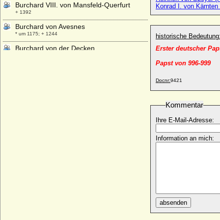
Burchard VIII. von Mansfeld-Querfurt
Konrad I. von Kärnten
+ 1392
Burchard von Avesnes
* um 1175; + 1244
historische Bedeutung
Burchard von der Decken
Erster deutscher Pap
* 1694; + 1776
Papst von 996-999
Burchard von Preußen
* 08.01.1917; + 12.08.1988
Docnr:
9421
Burchard von Saldern
* 23.04.1534; + 28.01.1595
Kommentar
Burchard von Saldern (auch Burckhard IX.
Ihre E-Mail-Adresse:
von Saldern)
* 08.08.1568; + 15.12.1635
Information an mich:
Burchard von Saldern .
* 06.01.1608; + 06.02.1662
Burchard von Veltheim
* 22.09.1579; + 23.03.1625
Burchard XVIII. von Salder(n)
* 1483; + 28.09.1550
absenden
Burkhard I. von Zollern (Burchard I. von
Zollern, Burchardus de Zolorin)