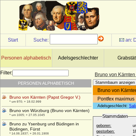
Bruno II. von Mansfeld-Vorderort-
Bornstedt
* 17.11.1545; + 14.04.1615
Bruno III. von Mansfeld-Vorderort-
Bornstedt, Graf
* 13.09.1576; + 06.09.1644
Start
Suche:
an:
D
Bruno von Braunschweig (Brun I. von
Braunschweig)
* 960; + 1016
Personen alphabetisch
Adelsgeschlechter
Grabstät
Bruno von Egisheim-Dagsburg (Papst Leo
IX.)
* 21.06.1002; + 19.04.1054
Filter:
Bruno von Kärnten 
Bruno von Hertzberg (Bruno Carl Adolf
Stammbaum anzeigen
PERSONEN ALPHABETISCH
Richard von Hertzberg)
* 23.07.1851; + 05.09.1906
Bruno von Kärnten
Bruno von Kärnten (Papst Gregor V.)
Pontfex maximus 
* um 970; + 18.02.999
Adelsgeschlecht:
Sali
Bruno von Würzburg (Bruno von Kärnten)
* um 1005; + 27.05.1045
Stammdaten
Bruno zu Ysenburg und Büdingen in
geboren:
u
Büdingen, Fürst
gestorben:
1
* 14.06.1837; + 26.01.1906