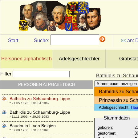
Barnim VIII. von Pommern-Rügen
* 1405; + 15.12.1451
Barnim von Pommern-Wolgast
* nach 1465; + 1474
Barnim X. von Pommern-Rügenwalde
(Barnim XII.)
Start
Suche:
an:
D
* 15.02.1549; + 01.09.1603
Bartha von Bartensleben
* 1514; + 30.01.1587
Personen alphabetisch
Adelsgeschlechter
Grabstät
Bartholomäus von Windisch-Graetz,
Freiherr
Filter:
Bathildis zu Scha
* 03.01.1593; + 23.11.1633
Stammbaum anzeigen
PERSONEN ALPHABETISCH
Bathildis von Anhalt-Dessau
* 29.12.1837; + 10.02.1902
Bathildis zu Sch
Bathildis zu Schaumburg-Lippe
Prinzessin zu Sc
* 21.05.1873; + 06.04.1962
Adelsgeschlecht:
Hau
Bathildis zu Schaumburg-Lippe
* 11.11.1903; + 29.06.1983
Stammdaten
Baudouin I. von Belgien
geboren:
2
* 07.09.1930; + 31.07.1993
gestorben:
0