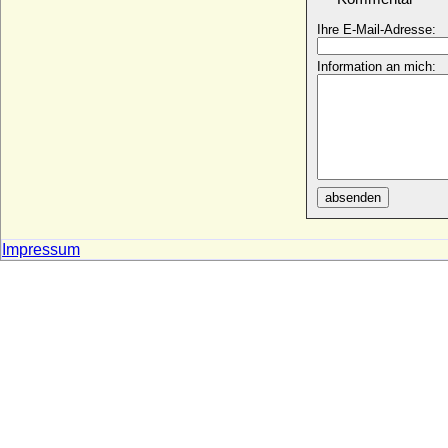
Beatrice d'Este (Beatrix von Este)
Ihre E-Mail-Adresse:
* 1210; + 1245
Beatrice d'Este
Information an mich:
+ 01.09.1334
Beatrice d'Este
+ 10.02.1339
Beatrice d'Este
* 29.06.1475; + 02.01.1497
Beatrice Laskaris di Ventimiglia (Beatrice
absenden
di Tenda)
* 1372; + 13.09.1418
Impressum
Beatrice Regina della Scala
* um 1325; + 18.06.1384
Beatrice Saluzzo di Santo Mauro
* 29.02.1888; + 23.02.1976
Beatrice Victoria von Preußen
* 10.02.1981;
Beatrice von Anjou (Beatrix von Sizilien)
* 1252; + 1275
Beatrice von Aragon (Beatrice di Napoli)
* 16.11.1457; + 23.09.1508