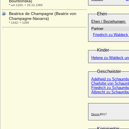
Bourbonska)
* um 1320; + 23.12.1383
Beatrice de Champagne (Beatrix von
Ehen
Champagne-Navarra)
Ehen / Beziehungen:
* 1242; + 1295
Partner
Beatrice de Cusance
Friedrich zu Waldeck
* 27.12.1614; + 05.06.1663
Beatrice de Fieschi (Beatrix Fieschi)
+ 1283
Kinder
Beatrice de Macon (Beatrix von Macon,
Helene zu Waldeck u
Beatrice von Vienne)
* um 1160; + 1230
Geschwister
Beatrice de Navarre (Beatrice d'Evreux)
* 1392; + 1415
Adelheid zu Schaumbu
Charlotte von Schaum
Beatrice de Provence (Beatrix von der
Friedrich zu Schaumbu
Provence)
Albrecht zu Schaumbu
* 1234; + 23.09.1267
Beatrice de Thiers-Chalon (Beatrix von
Thiers-Chalon)
+ 07.04.1227
Docnr:
8017
Beatrice d'Albon (Beatrix von Albon)
* 1161; + 16.12.1228
Kommentar