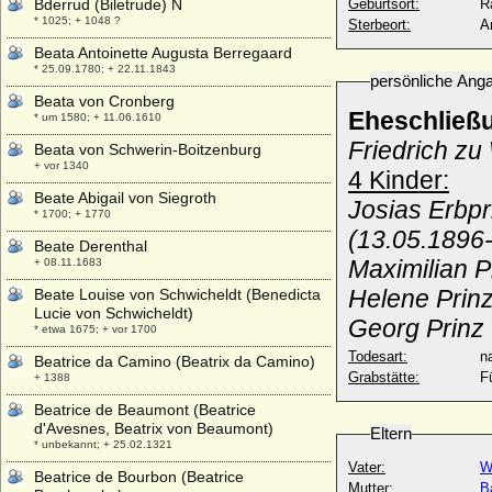
Bderrud (Biletrude) N
Geburtsort:
Ra
* 1025; + 1048 ?
Sterbeort:
A
Beata Antoinette Augusta Berregaard
* 25.09.1780; + 22.11.1843
persönliche Ang
Beata von Cronberg
Eheschließ
* um 1580; + 11.06.1610
Friedrich z
Beata von Schwerin-Boitzenburg
+ vor 1340
4 Kinder:
Beate Abigail von Siegroth
Josias Erbpr
* 1700; + 1770
(13.05.1896
Beate Derenthal
Maximilian 
+ 08.11.1683
Helene Prin
Beate Louise von Schwicheldt (Benedicta
Lucie von Schwicheldt)
Georg Prinz
* etwa 1675; + vor 1700
Todesart:
na
Beatrice da Camino (Beatrix da Camino)
Grabstätte:
F
+ 1388
Beatrice de Beaumont (Beatrice
d'Avesnes, Beatrix von Beaumont)
Eltern
* unbekannt; + 25.02.1321
Vater:
W
Beatrice de Bourbon (Beatrice
Mutter:
B