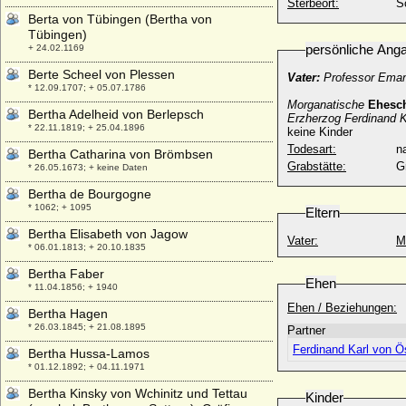
Sterbeort:
S
Berta von Tübingen (Bertha von
Tübingen)
persönliche Ang
+ 24.02.1169
Berte Scheel von Plessen
Vater:
Professor Eman
* 12.09.1707; + 05.07.1786
Morganatische
Ehesc
Bertha Adelheid von Berlepsch
Erzherzog Ferdinand K
* 22.11.1819; + 25.04.1896
keine Kinder
Todesart:
na
Bertha Catharina von Brömbsen
Grabstätte:
G
* 26.05.1673; + keine Daten
Bertha de Bourgogne
* 1062; + 1095
Eltern
Bertha Elisabeth von Jagow
Vater:
M
* 06.01.1813; + 20.10.1835
Bertha Faber
Ehen
* 11.04.1856; + 1940
Ehen / Beziehungen:
Bertha Hagen
* 26.03.1845; + 21.08.1895
Partner
Ferdinand Karl von Ös
Bertha Hussa-Lamos
* 01.12.1892; + 04.11.1971
Bertha Kinsky von Wchinitz und Tettau
Kinder