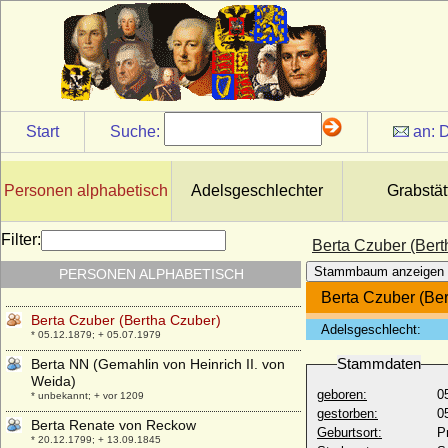
Bernhardine Friederike von Blücher
* 04.03.1786; + 14.03.1870
Bernhardine Rump
* 28.05.1780; + 22.01.1849
Bernhardine von Kalben
* 28.06.1822; + 07.03.1900
Start
Suche:
an:
D
Bernhardine von Kerssenbrock
* 16.12.1805; + 26.01.1834
Bernhardine von Sass
Personen alphabetisch
Adelsgeschlechter
Grabstät
+ 1806
Bernhardine von Waldburg zu Wolfegg
Filter:
Berta Czuber (Bert
* 11.01.1772; + 06.07.1835
Stammbaum anzeigen
PERSONEN ALPHABETISCH
Bernolf von Gemmingen zu Bürg
+ 1609
Berta Czuber (Be
Berta Czuber (Bertha Czuber)
Adelsgeschlecht:
* 05.12.1879; + 05.07.1979
Stammdaten
Berta NN (Gemahlin von Heinrich II. von
Weida)
geboren:
0
* unbekannt; + vor 1209
gestorben:
0
Berta Renate von Reckow
Geburtsort:
P
* 20.12.1799; + 13.09.1845