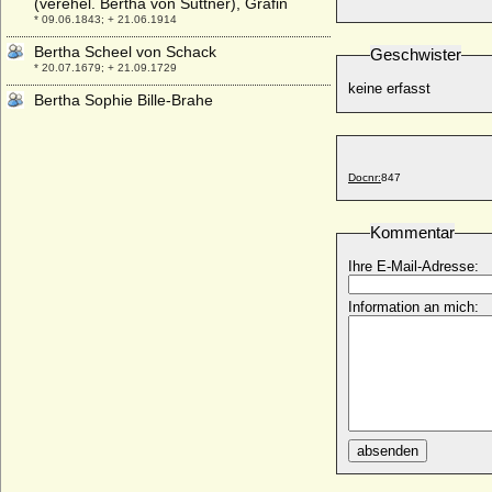
(verehel. Bertha von Suttner), Gräfin
* 09.06.1843; + 21.06.1914
Bertha Scheel von Schack
Geschwister
* 20.07.1679; + 21.09.1729
keine erfasst
Bertha Sophie Bille-Brahe
* 10.05.1775; + 02.10.1833
Bertha Sophie von Krosigk
+ 1686
Docnr:
847
Bertha Sophie von Saldern (Bartha Sophie
von Saldern)
Kommentar
+ 03.06.1670
Bertha von Arnim
Ihre E-Mail-Adresse:
* 14.11.1883; + 24.11.1946
Information an mich:
Bertha von Bischoffwerder
* 19.06.1799; + 26.07.1823
Bertha von Brause
* 03.06.1807; + 01.05.1845
Bertha von Burgund
* 967; + nach 1010
absenden
Bertha von der Asseburg
* 21.12.1582; + 05.03.1642