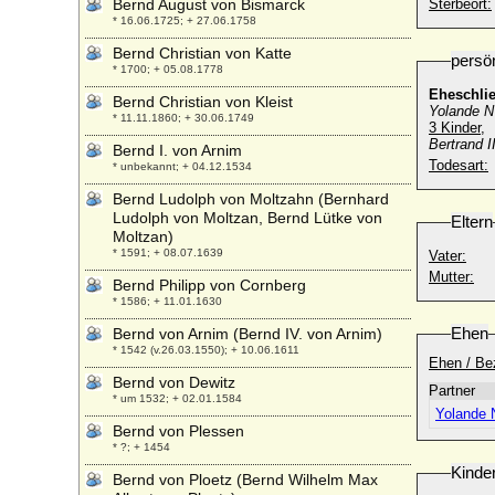
Bernd August von Bismarck
Sterbeort:
* 16.06.1725; + 27.06.1758
Bernd Christian von Katte
persö
* 1700; + 05.08.1778
Eheschli
Bernd Christian von Kleist
Yolande N 
* 11.11.1860; + 30.06.1749
3 Kinder,
Bertrand I
Bernd I. von Arnim
Todesart:
* unbekannt; + 04.12.1534
Bernd Ludolph von Moltzahn (Bernhard
Ludolph von Moltzan, Bernd Lütke von
Eltern
Moltzan)
* 1591; + 08.07.1639
Vater:
Mutter:
Bernd Philipp von Cornberg
* 1586; + 11.01.1630
Ehen
Bernd von Arnim (Bernd IV. von Arnim)
* 1542 (v.26.03.1550); + 10.06.1611
Ehen / Be
Bernd von Dewitz
Partner
* um 1532; + 02.01.1584
Yolande 
Bernd von Plessen
* ?; + 1454
Kinde
Bernd von Ploetz (Bernd Wilhelm Max