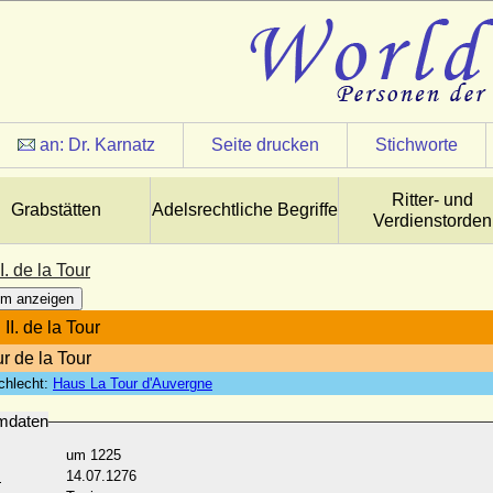
an:
Dr. Karnatz
Seite drucken
Stichworte
Ritter- und
Grabstätten
Adelsrechtliche Begriffe
Verdienstorden
I. de la Tour
m anzeigen
II. de la Tour
r de la Tour
chlecht:
Haus La Tour d'Auvergne
mdaten
um 1225
:
14.07.1276