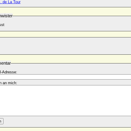
I. de La Tour
wister
sst
entar
l-Adresse:
n an mich:
n