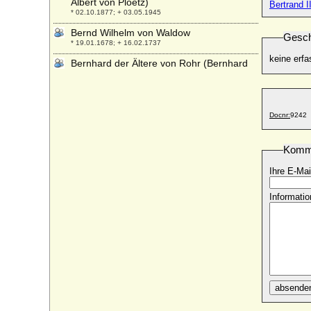
Albert von Ploetz)
Bertrand I
* 02.10.1877; + 03.05.1945
Bernd Wilhelm von Waldow
Gesch
* 19.01.1678; + 16.02.1737
keine erfa
Bernhard der Ältere von Rohr (Bernhard
der Alte von Rohr)
* vor 1413; + nach 1466
Bernhard Eduard Adolf von Brauchitsch,
Docnr:
9242
General
* 12.10.1833; + 07.05.1910
Bernhard Ernst Moritz von Prittwitz und
Komm
Gaffron
* 04.07.1828; + 22.02.1897
Ihre E-Mai
Bernhard Finck von Finckenstein
Informatio
(Bernhard Gustav Wilhelm Konrad Finck v.
Finckenstein), Reichsgraf
* 26.12.1863; + 06.09.1945
Bernhard Friedrich Asche Wolf von der
Asseburg, Graf
* 19.03.1831; + 13.11.1869
Bernhard Friedrich von Bassewitz,
absende
Reichsgraf
* 24.06.1756; + 22.05.1816