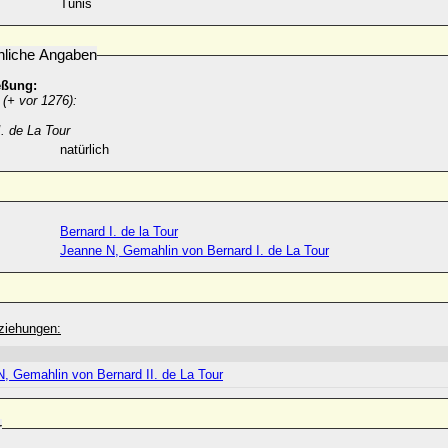
Tunis
nliche Angaben
eßung:
(+ vor 1276):
I. de La Tour
natürlich
Bernard I. de la Tour
Jeanne N, Gemahlin von Bernard I. de La Tour
ziehungen:
N, Gemahlin von Bernard II. de La Tour
r