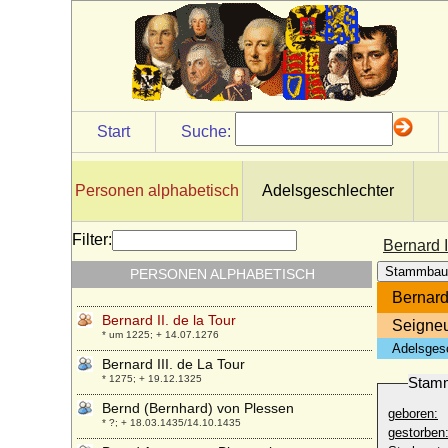
* 1170; + 23.12.1230
Berengaria von Portugal
* 1194; + 1221
Berenguela de Leon
* 1204; + 12.04.1237
Berent Bentinck (Bernhard Bentinck),
Start
Suche:
Freiherr
* 13.09.1597; + 29.07.1668
Bernabo Visconti (Barnabas Visconti)
Personen alphabetisch
Adelsgeschlechter
* 1323; + 19.12.1385
Bernadetto de' Medici
Filter:
Bernard I
+ nach 1576
Stammbau
PERSONEN ALPHABETISCH
Bernard I. de la Tour
* um 1190; + 29.12.1253
Bernard 
Bernard II. de la Tour
Seigneu
* um 1225; + 14.07.1276
Adelsges
Bernard III. de La Tour
* 1275; + 19.12.1325
Stam
Bernd (Bernhard) von Plessen
geboren:
* ?; + 18.03.1435/14.10.1435
gestorben